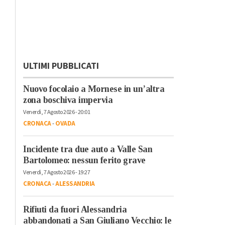
ULTIMI PUBBLICATI
Nuovo focolaio a Mornese in un’altra
zona boschiva impervia
Venerdì, 7 Agosto 2026 - 20:01
CRONACA
-
OVADA
Incidente tra due auto a Valle San
Bartolomeo: nessun ferito grave
Venerdì, 7 Agosto 2026 - 19:27
CRONACA
-
ALESSANDRIA
Rifiuti da fuori Alessandria
abbandonati a San Giuliano Vecchio: le