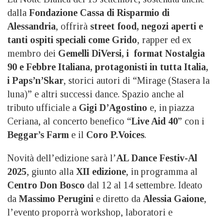
dalla
Fondazione Cassa di Risparmio di
Alessandria
, offrirà
street food, negozi aperti e
tanti ospiti speciali come
Grido
, rapper ed ex
membro dei
Gemelli DiVersi, i format Nostalgia
90 e Febbre Italiana, protagonisti in tutta Italia,
i
Paps’n’Skar
, storici autori di “Mirage (Stasera la
luna)” e altri successi dance. Spazio anche al
tributo ufficiale a
Gigi D’Agostino
e, in piazza
Ceriana, al concerto benefico “
Live Aid 40
” con i
Beggar’s Farm
e il
Coro P.Voices
.
Novità dell’edizione sarà l’
AL Dance Festiv-Al
2025
, giunto alla
XII edizione
, in programma al
Centro Don Bosco
dal 12 al 14 settembre. Ideato
da
Massimo Perugini
e diretto da
Alessia Gaione
,
l’evento proporrà workshop, laboratori e