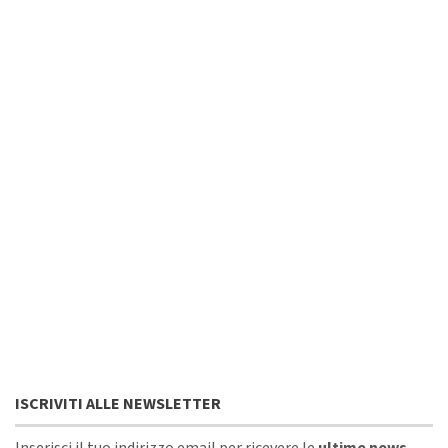
ISCRIVITI ALLE NEWSLETTER
Inserisci il tuo indirizzo email per ricevere le
ultime news