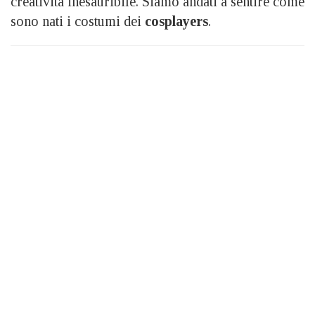
creatività inesauribile. Siamo andati a sentire come
sono nati i costumi dei
cosplayers
.