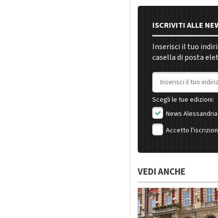
ISCRIVITI ALLE N
Inserisci il tuo indi
casella di posta ele
Indirizzo email
Scegli le tue edizioni:
News Alessandria
Accetto l'iscrizio
VEDI ANCHE