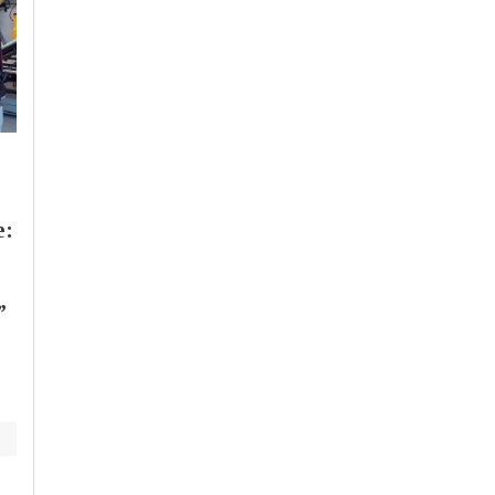
Mercoledì, 29 Luglio 2026 - 09:31
Mercoledì, 29 Luglio 2026 - 07:47
Cronaca
-
Alessandria
-
Alto
Cronaca
-
Alessandria
Piemonte
-
Provincia di
Appello dalla Casa di
Alessandria
-
Provincia di Pavia
e:
Quartiere per
Primi effetti taglio
ritrovare Destiny
accise sul gasolio.
Benzina stabile a
”
1.990