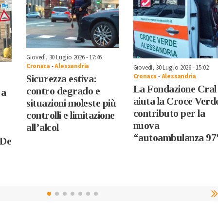
Giovedì, 30 Luglio 2026 - 17:46
Cronaca
-
Alessandria
Giovedì, 30 Luglio 2026 - 15:02
Cronaca
-
Alessandria
Sicurezza estiva:
La Fondazione Cral
contro degrado e
 a
aiuta la Croce Verd
situazioni moleste più
contributo per la
controlli e limitazione
nuova
all’alcol
“autoambulanza 97
 De