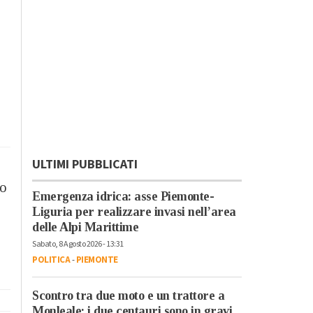
ULTIMI PUBBLICATI
no
Emergenza idrica: asse Piemonte-
Liguria per realizzare invasi nell’area
delle Alpi Marittime
Sabato, 8 Agosto 2026 - 13:31
POLITICA
-
PIEMONTE
Scontro tra due moto e un trattore a
Monleale: i due centauri sono in gravi