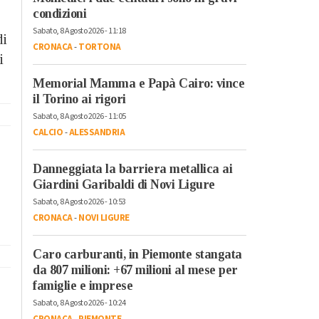
condizioni
Sabato, 8 Agosto 2026 - 11:18
di
CRONACA
-
TORTONA
i
Memorial Mamma e Papà Cairo: vince
il Torino ai rigori
Sabato, 8 Agosto 2026 - 11:05
CALCIO
-
ALESSANDRIA
Danneggiata la barriera metallica ai
Giardini Garibaldi di Novi Ligure
Sabato, 8 Agosto 2026 - 10:53
CRONACA
-
NOVI LIGURE
Caro carburanti, in Piemonte stangata
da 807 milioni: +67 milioni al mese per
famiglie e imprese
Sabato, 8 Agosto 2026 - 10:24
CRONACA
-
PIEMONTE