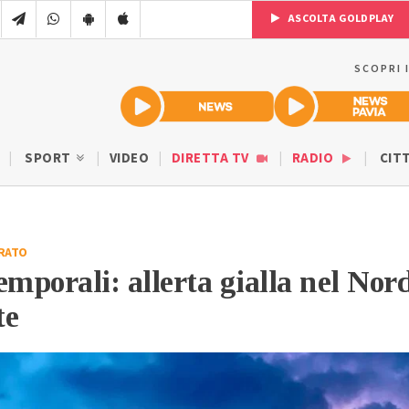
ASCOLTA GOLDPLAY
SCOPRI 
SPORT
VIDEO
DIRETTA TV
RADIO
CIT
RATO
emporali: allerta gialla nel Nor
te