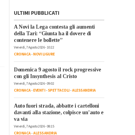
ULTIMI PUBBLICATI
A Novi la Lega contesta gli aumenti
della Tari: “Giunta ha il dovere di
contenere le bollette”
Venerdì, 7 Agosto 2026 - 10:22
CRONACA
-
NOVI LIGURE
Domenica 9 agosto il rock progressive
con gli Insynthesis al Cristo
Venerdì, 7 Agosto 2026 - 09:02
CRONACA
-
EVENTI
-
SPETTACOLI
-
ALESSANDRIA
Auto fuori strada, abbatte i cartelloni
davanti alla stazione, colpisce un’auto e
va via
Venerdì, 7 Agosto 2026 - 08:15
CRONACA
-
ALESSANDRIA