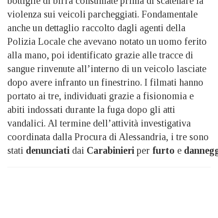
bottiglie di birra consumate prima di scatenare la
violenza sui veicoli parcheggiati. Fondamentale
anche un dettaglio raccolto dagli agenti della
Polizia Locale che avevano notato un uomo ferito
alla mano, poi identificato grazie alle tracce di
sangue rinvenute all’interno di un veicolo lasciate
dopo avere infranto un finestrino. I filmati hanno
portato ai tre, individuati grazie a fisionomia e
abiti indossati durante la fuga dopo gli atti
vandalici. Al termine dell’attività investigativa
coordinata dalla Procura di Alessandria, i tre sono
stati
denunciati
dai
Carabinieri
per
furto
e
danneg