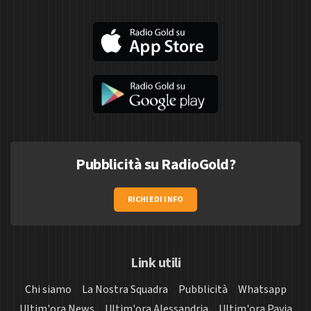
Pubblicità su RadioGold?
RICHIEDI INFO
Link utili
Chi siamo
La Nostra Squadra
Pubblicità
Whatsapp
Ultim'ora News
Ultim'ora Alessandria
Ultim'ora Pavia