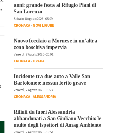
anni: grande festa al Rifugio Piani di
,
San Lorenzo
Sabato, 8 Agosto 2026 - 05:09
CRONACA
-
NOVI LIGURE
Nuovo focolaio a Mornese in un’altra
zona boschiva impervia
Venerdì, 7 Agosto 2026 - 20:01
CRONACA
-
OVADA
à
Incidente tra due auto a Valle San
Bartolomeo: nessun ferito grave
o
Venerdì, 7 Agosto 2026 - 19:27
CRONACA
-
ALESSANDRIA
Rifiuti da fuori Alessandria
abbandonati a San Giuliano Vecchio: le
multe degli ispettori di Amag Ambiente
Venerdì, 7 Agosto 2026 - 18:51