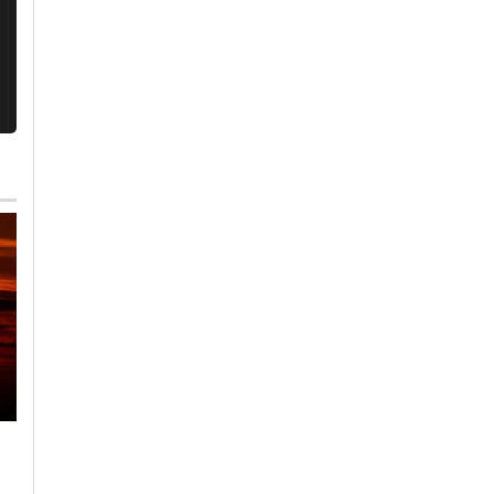
Domenica, 2 Agosto 2026 - 12:33
Giovedì, 6 Agosto 2026 - 09:53
Cronaca
-
Alessandria
-
Alto
Cronaca
-
Alessandria
Piemonte
-
Biella
-
Novara
“Un luogo tranquillo