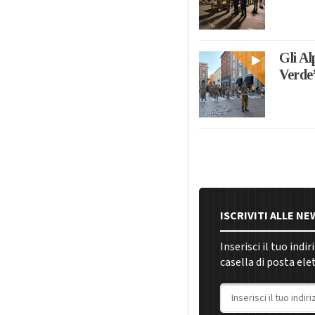
Gli Al
Verde”
ISCRIVITI ALLE N
Inserisci il tuo indi
casella di posta ele
Indirizzo email