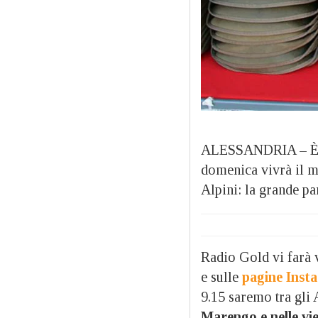
ALESSANDRIA – È arr
domenica vivrà il 
Alpini: la grande pa
Radio Gold vi farà v
e sulle
pagine Inst
9.15 saremo tra gli 
Marengo e nelle vie