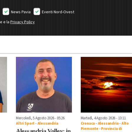
News Pavia
Eventi Nord-Ovest
ne e la
Privacy Policy
Mercoledì, 5 Agosto 2026 - 05:26
Martedì, 4 Agosto 2026 - 13:11
Altri Sport
-
Alessandria
Cronaca
-
Alessandria
-
Alto
Piemonte
-
Provincia di
:
Alessandria Volley: in