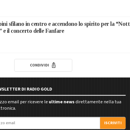
pini sfilano in centro e accendono lo spirito per la “Nott
 e il concerto delle Fanfare
CONDIVIDI
EWSLETTER DI RADIO GOLD
rizzo email per ricevere le
ultime news
direttamente nella tua
ttronica.
ISCRIVITI