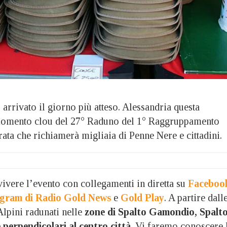
ivato il giorno più atteso. Alessandria questa
momento clou del 27° Raduno del 1° Raggruppamento
rata che richiamerà migliaia di Penne Nere e cittadini.
ivere l’evento con collegamenti in diretta su
Faceboo
agram di Radio Gold News
e
Gold Play
. A partire dall
Alpini radunati nelle
zone di Spalto Gamondio, Spalt
 perpendicolari al centro città
. Vi faremo conoscere 