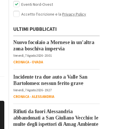
Eventi Nord-Ovest
Accetto l'iscrizione e la
Privacy Policy
ULTIMI PUBBLICATI
Nuovo focolaio a Mornese in un’altra
zona boschiva impervia
Venerdì, 7 Agosto 2026 - 20:01
CRONACA
-
OVADA
Incidente tra due auto a Valle San
Bartolomeo: nessun ferito grave
Venerdì, 7 Agosto 2026 - 19:27
CRONACA
-
ALESSANDRIA
Rifiuti da fuori Alessandria
abbandonati a San Giuliano Vecchio: le
multe degli ispettori di Amag Ambiente