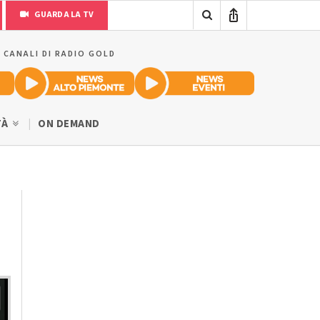
GUARDA LA TV
I CANALI DI RADIO GOLD
TÀ
ON DEMAND