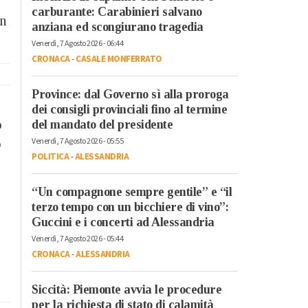
carburante: Carabinieri salvano
on
anziana ed scongiurano tragedia
Venerdì, 7 Agosto 2026 - 06:44
CRONACA
-
CASALE MONFERRATO
Province: dal Governo sì alla proroga
dei consigli provinciali fino al termine
o
del mandato del presidente
Venerdì, 7 Agosto 2026 - 05:55
o
POLITICA
-
ALESSANDRIA
“Un compagnone sempre gentile” e “il
terzo tempo con un bicchiere di vino”:
Guccini e i concerti ad Alessandria
Venerdì, 7 Agosto 2026 - 05:44
CRONACA
-
ALESSANDRIA
Siccità: Piemonte avvia le procedure
per la richiesta di stato di calamità