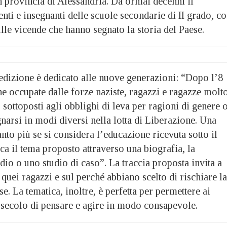
 provincia di Alessandria. Da ormai decenni il
ti e insegnanti delle scuole secondarie di II grado, c
sulle vicende che hanno segnato la storia del Paese.
 edizione è dedicato alle nuove generazioni: “Dopo l’8
e occupate dalle forze naziste, ragazzi e ragazze molt
sottoposti agli obblighi di leva per ragioni di genere 
narsi in modi diversi nella lotta di Liberazione. Una
anto più se si considera l’educazione ricevuta sotto il
a il tema proposto attraverso una biografia, la
dio o uno studio di caso”. La traccia proposta invita a
 quei ragazzi e sul perché abbiano scelto di rischiare la
ese. La tematica, inoltre, è perfetta per permettere ai
secolo di pensare e agire in modo consapevole.