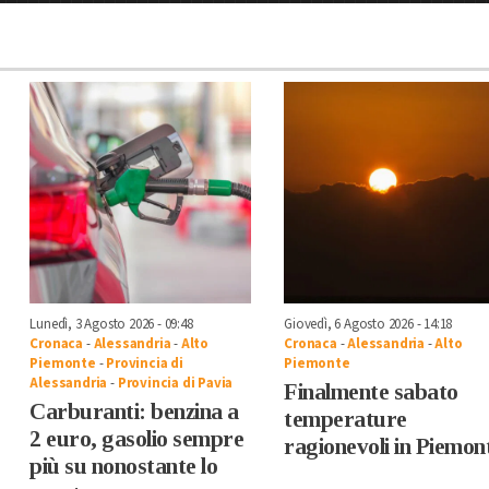
Lunedì, 3 Agosto 2026 - 09:48
Giovedì, 6 Agosto 2026 - 14:18
Cronaca
-
Alessandria
-
Alto
Cronaca
-
Alessandria
-
Alto
Piemonte
-
Provincia di
Piemonte
Alessandria
-
Provincia di Pavia
Finalmente sabato
Carburanti: benzina a
temperature
2 euro, gasolio sempre
ragionevoli in Piemon
più su nonostante lo