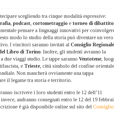
tecipare scegliendo tra cinque modalità espressive:
rafia
,
podcast
,
cortometraggio
e
torneo di dibattito
mentale pensare a linguaggi innovativi per coinvolger
questo modo lo studio della storia può diventare un vero
ivo. I vincitori saranno invitati al
Consiglio Regional
del Libro di Torino
. Inoltre, gli studenti avranno la
e a due viaggi studio. Le tappe saranno
Ventotene
, luog
tifascista, e
Trieste
, città simbolo del confine oriental
ondiale. Non mancherà ovviamente una tappa
e il legame tra storia e territorio.
ranno iscrivere i loro studenti entro le 12 dell’11
 invece, andranno consegnati entro le 12 del 19 febbra
crizione è già disponibile online sul sito del
Consiglio