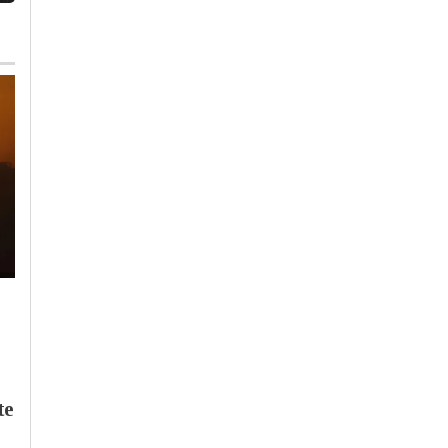
Martedì, 4 Agosto 2026 - 13:11
Mercoledì, 29 Luglio 2026 - 15:47
Cronaca
-
Alessandria
-
Alto
Cronaca
-
Alessandria
Piemonte
-
Provincia di
Confindustria acquista
Alessandria
un defibrillatore. 35
Caldo: forte disagi
dipendenti hanno
fino a mercoledì, il 
te
partecipato a un corso
agosto lieve calo