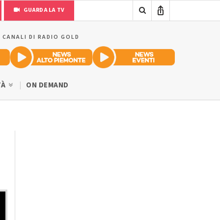
GUARDA LA TV
I CANALI DI RADIO GOLD
TÀ
ON DEMAND