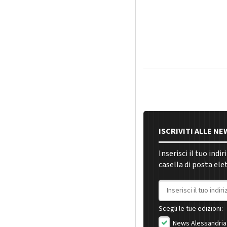
ISCRIVITI ALLE N
Inserisci il tuo indi
casella di posta ele
Indirizzo email
Scegli le tue edizioni:
News Alessandria