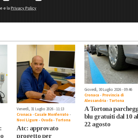
ne e la
Privacy Policy
Giovedì, 30 Luglio 2026 - 09:46
Cronaca
-
Provincia di
Alessandria
-
Tortona
A Tortona parchegg
Venerdì, 31 Luglio 2026 - 11:13
Cronaca
-
Casale Monferrato
-
blu gratuiti dal 10 a
Novi Ligure
-
Ovada
-
Tortona
22 agosto
:
Atc: approvato
ro
progetto per