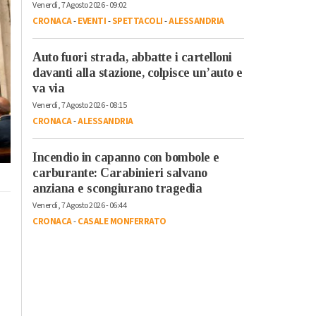
Venerdì, 7 Agosto 2026 - 09:02
CRONACA
-
EVENTI
-
SPETTACOLI
-
ALESSANDRIA
Auto fuori strada, abbatte i cartelloni
davanti alla stazione, colpisce un’auto e
va via
Venerdì, 7 Agosto 2026 - 08:15
CRONACA
-
ALESSANDRIA
Incendio in capanno con bombole e
carburante: Carabinieri salvano
anziana e scongiurano tragedia
Venerdì, 7 Agosto 2026 - 06:44
CRONACA
-
CASALE MONFERRATO