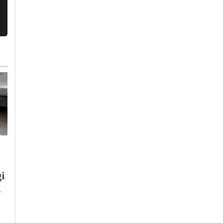
Mercoledì, 29 Luglio 2026 - 12:25
i
Mercoledì, 29 Luglio 2026 - 09:21
Cronaca
-
Tortona
Cronaca
-
Acqui Terme
-
l
Per Baglietto
Alessandria
-
Casale
Monferrato
-
Novi Ligure
-
Derthona Basket
Ovada
-
Provincia di
debutto in EuroCup
Alessandria
-
Tortona
-
Valenz