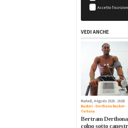
Accetto l'iscrizio
VEDI ANCHE
Martedì, 4 Agosto 2026 - 16:08
Basket
-
Derthona Basket
-
Tortona
Bertram Derthona
colpo sotto canest