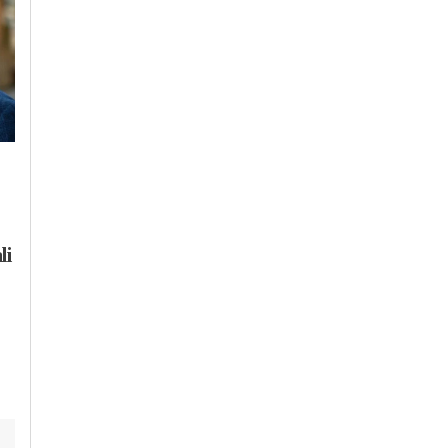
Giovedì, 6 Agosto 2026 - 07:56
Giovedì, 6 Agosto 2026 - 10:03
Cronaca
-
Politica
-
Valenza
Cronaca
-
Valenza
Deangelis e Zaio al
“Viale Cellini è
nuovo governo di
troppo pericoloso”:
li
Valenza: “Superi
chiesti provvediment
differenze politiche, e
per la sicurezza e
Ballerini sia il sindaco
contro il rumore
di tutti”