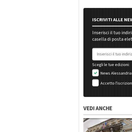
ISCRIVITI ALLE N
Inserisci il tuo indi
casella di posta ele
Indirizzo email
Scegli le tue edizioni:
News Alessandria
Accetto l'iscrizio
VEDI ANCHE