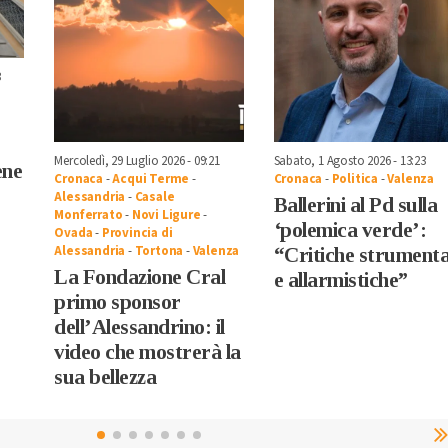
3
Mercoledì, 29 Luglio 2026 - 09:21
Sabato, 1 Agosto 2026 - 13:23
ene
Cronaca
-
Acqui Terme
-
Cronaca
-
Politica
-
Valenza
Alessandria
-
Casale
Ballerini al Pd sulla
Monferrato
-
Novi Ligure
-
‘polemica verde’:
Ovada
-
Provincia di
Alessandria
-
Tortona
-
Valenza
“Critiche strumenta
La Fondazione Cral
e allarmistiche”
primo sponsor
dell’Alessandrino: il
video che mostrerà la
sua bellezza