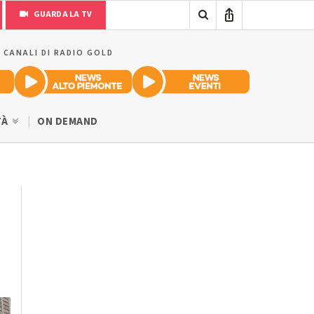
GUARDA LA TV
I CANALI DI RADIO GOLD
TÀ
ON DEMAND