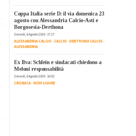
Coppa Italia serie D: il via domenica 23
agosto con Alessandria Calcio-Asti e
Borgosesia-Derthona
Giovedì, 6 Agosto 2026 - 17:17
ALESSANDRIA CALCIO
-
CALCIO
-
DERTHONA CALCIO
-
ALESSANDRIA
Ex Ilva: Schlein e sindacati chiedono a
Meloni responsabilità
Giovedì, 6 Agosto 2026 - 16:02
CRONACA
-
NOVI LIGURE