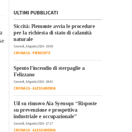
ULTIMI PUBBLICATI
Siccità: Piemonte avvia le procedure
a
per la richiesta di stato di calamità
naturale
se
Giovedì, 6 Agosto 2026 - 19:00
CRONACA
-
PIEMONTE
Spento l’incendio di sterpaglie a
Felizzano
Giovedì, 6 Agosto 2026 - 18:41
CRONACA
-
ALESSANDRIA
Uil su rinnovo Aia Syensqo: “Risposte
su prevenzione e prospettiva
industriale e occupazionale”
Giovedì, 6 Agosto 2026 - 17:17
CRONACA
-
ALESSANDRIA