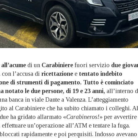
e
all’acume
di un
Carabiniere
fuori servizio
due giova
i
con l’accusa di
ricettazione
e
tentato indebito
azione di strumenti di pagamento. Tutto è cominciato
ha notato le due persone, di 19 e 23 anni,
all’interno d
una banca in viale Dante a Valenza. L’atteggiamento
ito al Carabiniere che ha subito chiamato i colleghi. A
 due ha gridato allarmato «
Carabineros!
» per avvertire 
 effettuare un’operazione all’ATM e tentare la fuga.
bloccati rapidamente e poi perquisiti. Indosso avevano