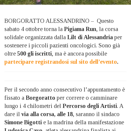
BORGORATTO ALESSANDRINO – Questo
sabato 4 ottobre torna la
Pigiama Run
, la corsa
solidale organizzata dalla
Lilt di Alessandria
per
sostenere i piccoli pazienti oncologici. Sono già
oltre
500 gli iscritti
, ma è ancora possibile
partecipare registrandosi sul sito dell’evento
.
Per il secondo anno consecutivo l’appuntamento è
fissato a
Borgoratto
per correre o camminare
lungo i 4 chilometri del
Percorso degli Artisti
. A
dare il
via alla corsa, alle 18
, saranno il sindaco
Simone Bigotti
e la madrina della manifestazione
Ludovica Cavo
, atleta alessandrina finalista ai