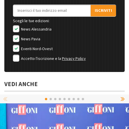
Indirizzo email
ISCRIVITI
Scegli le tue edizioni:
News Alessandria
News Pavia
Eventi Nord-Ovest
Accetto l'iscrizione e la
Privacy Policy
VEDI ANCHE