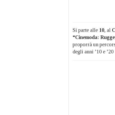
Si parte alle
10
, al
C
“Cinemoda: Ruggen
proporrà un percors
degli anni ’10 e ’20