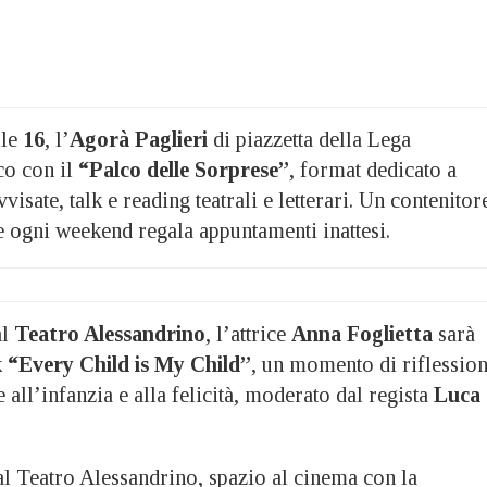
lle
16
, l’
Agorà Paglieri
di piazzetta della Lega
co con il
“Palco delle Sorprese”
, format dedicato a
sate, talk e reading teatrali e letterari. Un contenitor
e ogni weekend regala appuntamenti inattesi.
al
Teatro Alessandrino
, l’attrice
Anna Foglietta
sarà
k
“Every Child is My Child”
, un momento di riflessio
e all’infanzia e alla felicità, moderato dal regista
Luca
al Teatro Alessandrino, spazio al cinema con la