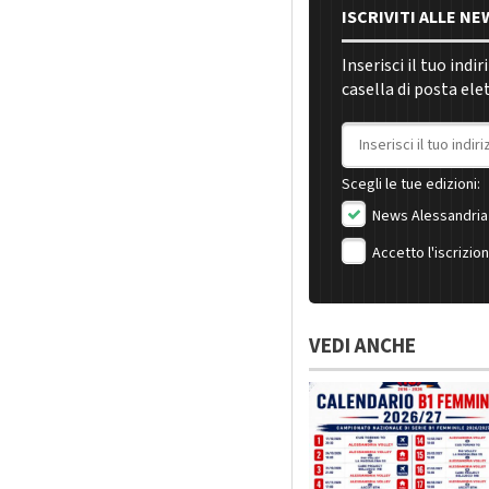
ISCRIVITI ALLE N
Inserisci il tuo indi
casella di posta ele
Indirizzo email
Scegli le tue edizioni:
News Alessandria
Accetto l'iscrizio
VEDI ANCHE