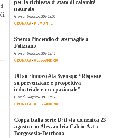
per la richiesta di stato di calamità
id
naturale
li
Giovedì, 6 Agosto 2026 - 19:00
CRONACA
-
PIEMONTE
Spento l’incendio di sterpaglie a
Felizzano
Giovedì, 6 Agosto 2026 - 18:41
CRONACA
-
ALESSANDRIA
Uil su rinnovo Aia Syensqo: “Risposte
su prevenzione e prospettiva
industriale e occupazionale”
Giovedì, 6 Agosto 2026 - 17:17
CRONACA
-
ALESSANDRIA
Coppa Italia serie D: il via domenica 23
agosto con Alessandria Calcio-Asti e
o
Borgosesia-Derthona