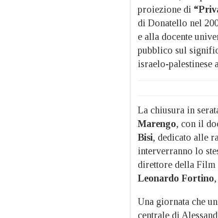
proiezione di
“Priv
di Donatello nel 200
e alla docente unive
pubblico sul signifi
israelo-palestinese a
La chiusura in serat
Marengo
, con il 
Bisi
, dedicato alle 
interverranno lo ste
direttore della Fi
Leonardo Fortino
,
Una giornata che un
centrale di Alessand