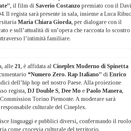
ate”
, il film di
Saverio Costanzo
premiato con il Dav
4. Il regista sarà presente in sala, insieme a Luca Ribuo
rsitaria
Maria Chiara Giorda
, per dialogare con il
cato e sull’attualità di un’opera che racconta lo scontro
ttraverso l’intimità familiare.
a, alle
21
, è affidata al
Cineplex Moderno di Spinetta
documentario
“Numero Zero. Rap Italiano”
di
Enrico
radici dell’hip hop nel nostro Paese. Alla proiezione
sso regista,
DJ Double S
,
Dee Mo
e
Paolo Manera
,
lm Commission Torino Piemonte. A moderare sarà
 responsabile culturale del Cineplex.
isce linguaggi e pubblici diversi, confermando il ruol
ria come crocevia culturale del territorio.