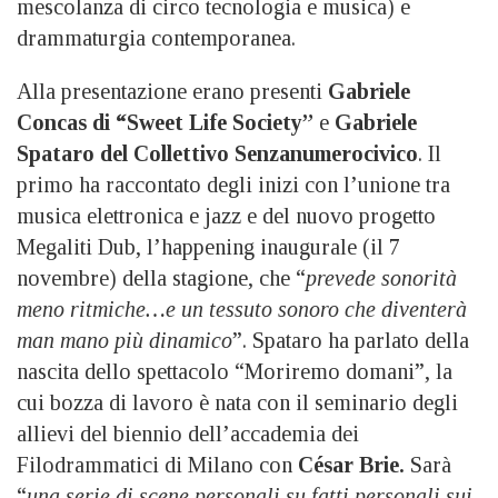
mescolanza di circo tecnologia e musica) e
drammaturgia contemporanea.
Alla presentazione erano presenti
Gabriele
Concas di “Sweet Life Society”
e
Gabriele
Spataro del Collettivo Senzanumerocivico
. Il
primo ha raccontato degli inizi con l’unione tra
musica elettronica e jazz e del nuovo progetto
Megaliti Dub, l’happening inaugurale (il 7
novembre) della stagione, che “
prevede sonorità
meno ritmiche…e un tessuto sonoro che diventerà
man mano più dinamico
”. Spataro ha parlato della
nascita dello spettacolo “Moriremo domani”, la
cui bozza di lavoro è nata con il seminario degli
allievi del biennio dell’accademia dei
Filodrammatici di Milano con
César Brie.
Sarà
“
una serie di scene personali su fatti personali sui