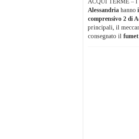
ACQUI TERME – I
Alessandria
hanno
comprensivo 2 di 
principali, il mecca
consegnato il
fumet