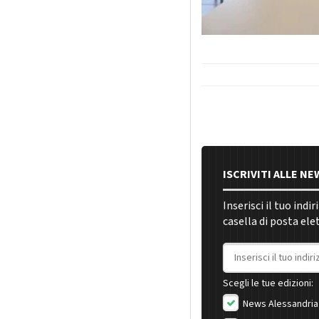
ISCRIVITI ALLE N
Inserisci il tuo indi
casella di posta ele
Indirizzo email
Scegli le tue edizioni:
News Alessandria