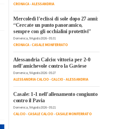
CRONACA
-
ALESSANDRIA
Mercoledì l’eclissi di sole dopo 27 anni:
“Cercate un punto panoramico,
sempre con gli occhialini protettivi”
Domenica, 9 Agosto 2026 - 05:31
CRONACA
-
CASALE MONFERRATO
Alessandria Calcio: vittoria per 2-0
nell’amichevole contro la Gaviese
Domenica, 9 Agosto 2026 - 05:27
ALESSANDRIA CALCIO
-
CALCIO
-
ALESSANDRIA
Casale: 1-1 nell’allenamento congiunto
contro il Pavia
Domenica, 9 Agosto 2026 - 05:21
CALCIO
-
CASALE CALCIO
-
CASALE MONFERRATO