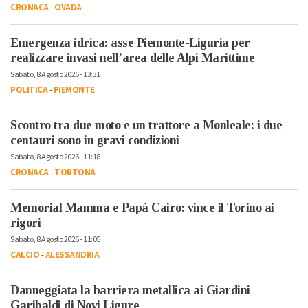
CRONACA
-
OVADA
Emergenza idrica: asse Piemonte-Liguria per
realizzare invasi nell’area delle Alpi Marittime
Sabato, 8 Agosto 2026 - 13:31
POLITICA
-
PIEMONTE
Scontro tra due moto e un trattore a Monleale: i due
centauri sono in gravi condizioni
Sabato, 8 Agosto 2026 - 11:18
CRONACA
-
TORTONA
Memorial Mamma e Papà Cairo: vince il Torino ai
rigori
Sabato, 8 Agosto 2026 - 11:05
CALCIO
-
ALESSANDRIA
Danneggiata la barriera metallica ai Giardini
Garibaldi di Novi Ligure