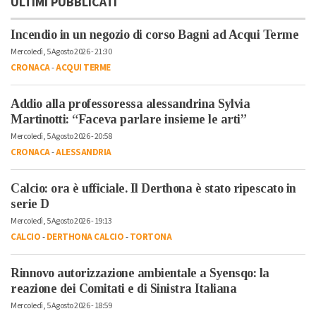
ULTIMI PUBBLICATI
Incendio in un negozio di corso Bagni ad Acqui Terme
Mercoledì, 5 Agosto 2026 - 21:30
CRONACA
-
ACQUI TERME
Addio alla professoressa alessandrina Sylvia
Martinotti: “Faceva parlare insieme le arti”
Mercoledì, 5 Agosto 2026 - 20:58
CRONACA
-
ALESSANDRIA
Calcio: ora è ufficiale. Il Derthona è stato ripescato in
serie D
Mercoledì, 5 Agosto 2026 - 19:13
CALCIO
-
DERTHONA CALCIO
-
TORTONA
Rinnovo autorizzazione ambientale a Syensqo: la
reazione dei Comitati e di Sinistra Italiana
Mercoledì, 5 Agosto 2026 - 18:59