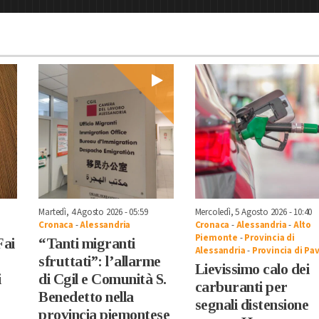
Martedì, 4 Agosto 2026 - 05:59
Mercoledì, 5 Agosto 2026 - 10:40
Cronaca
-
Alessandria
Cronaca
-
Alessandria
-
Alto
Piemonte
-
Provincia di
Fai
“Tanti migranti
Alessandria
-
Provincia di Pav
sfruttati”: l’allarme
Lievissimo calo dei
i
di Cgil e Comunità S.
carburanti per
Benedetto nella
segnali distensione
provincia piemontese