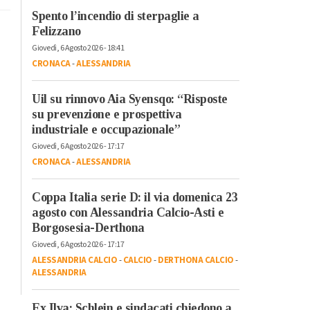
Spento l’incendio di sterpaglie a
Felizzano
Giovedì, 6 Agosto 2026 - 18:41
CRONACA
-
ALESSANDRIA
Uil su rinnovo Aia Syensqo: “Risposte
su prevenzione e prospettiva
industriale e occupazionale”
Giovedì, 6 Agosto 2026 - 17:17
CRONACA
-
ALESSANDRIA
Coppa Italia serie D: il via domenica 23
agosto con Alessandria Calcio-Asti e
Borgosesia-Derthona
Giovedì, 6 Agosto 2026 - 17:17
ALESSANDRIA CALCIO
-
CALCIO
-
DERTHONA CALCIO
-
ALESSANDRIA
Ex Ilva: Schlein e sindacati chiedono a