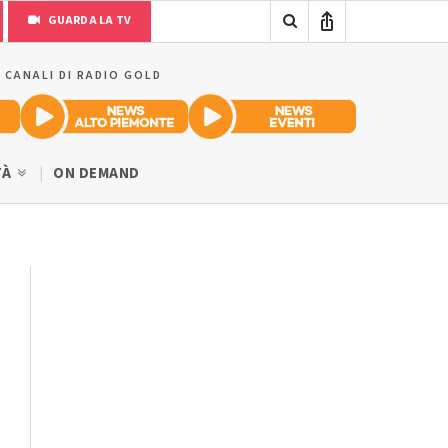
GUARDA LA TV
I CANALI DI RADIO GOLD
TÀ
ON DEMAND