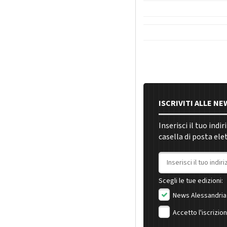
ISCRIVITI ALLE N
Inserisci il tuo indi
casella di posta ele
Indirizzo email
Scegli le tue edizioni:
News Alessandria
Accetto l'iscrizio