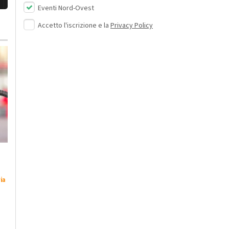
Eventi Nord-Ovest
Accetto l'iscrizione e la
Privacy Policy
Lunedì, 3 Agosto 2026 - 10:45
Giovedì, 30 Luglio 2026 - 07:46
Cronaca
-
Alessandria
Cronaca
-
Alessandria
-
Pavia
Veicolo in avaria sulla
Vendite truffaldine
ia
A21 a Felizzano:
‘porta a porta’: nella
traffico torna
rete 1200 anziane.
normale
Chiesto rinvio a
giudizio per