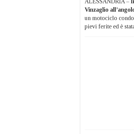
ALESSANDRIA –
I
Vinzaglio all’angol
un motociclo condot
pievi ferite ed è st