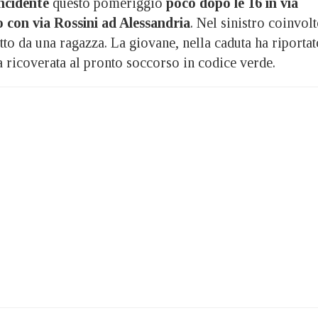
ncidente
questo pomeriggio
poco dopo le 16 in via
o con via Rossini ad Alessandria
. Nel sinistro coinvol
to da una ragazza. La giovane, nella caduta ha riportat
ata ricoverata al pronto soccorso in codice verde.