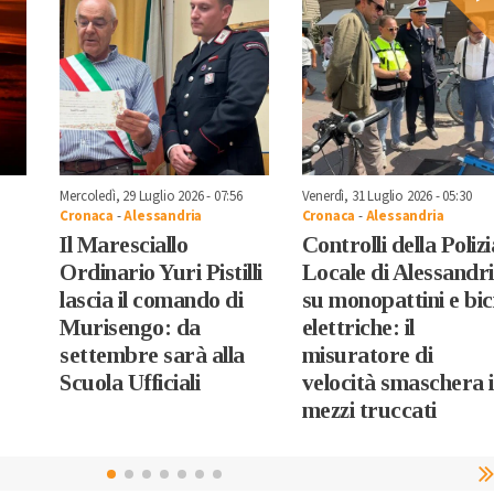
Mercoledì, 29 Luglio 2026 - 07:56
Venerdì, 31 Luglio 2026 - 05:30
Cronaca
-
Alessandria
Cronaca
-
Alessandria
Il Maresciallo
Controlli della Polizi
Ordinario Yuri Pistilli
Locale di Alessandr
lascia il comando di
su monopattini e bic
Murisengo: da
elettriche: il
settembre sarà alla
misuratore di
Scuola Ufficiali
velocità smaschera i
mezzi truccati