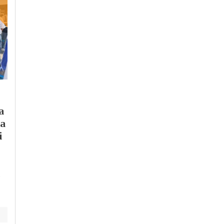
Mercoledì, 5 Agosto 2026 - 08:56
Cronaca
-
Alessandria
Ad Alessandria
Sabato, 25 Luglio 2026 - 05:22
diventano “Botteghe
Cronaca
-
Alessandria
storiche” altri 5
a
Aido incontra gli
esercizi commerciali
ia
allievi della Scuola di
i
Polizia di Alessandria
altri 59 sì alla
donazione organi