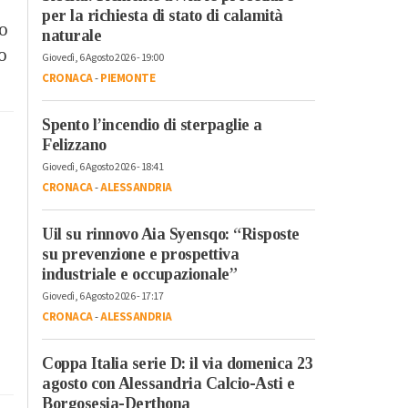
per la richiesta di stato di calamità
to
naturale
o
Giovedì, 6 Agosto 2026 - 19:00
CRONACA
-
PIEMONTE
Spento l’incendio di sterpaglie a
Felizzano
Giovedì, 6 Agosto 2026 - 18:41
CRONACA
-
ALESSANDRIA
Uil su rinnovo Aia Syensqo: “Risposte
su prevenzione e prospettiva
industriale e occupazionale”
Giovedì, 6 Agosto 2026 - 17:17
CRONACA
-
ALESSANDRIA
Coppa Italia serie D: il via domenica 23
agosto con Alessandria Calcio-Asti e
Borgosesia-Derthona