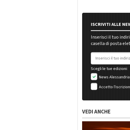
ISCRIVITI ALLE N
Inserisci il tuo indi
casella di posta ele
Indirizzo email
Scegli le tue edizioni:
News Alessandria
Accetto l'iscrizio
VEDI ANCHE