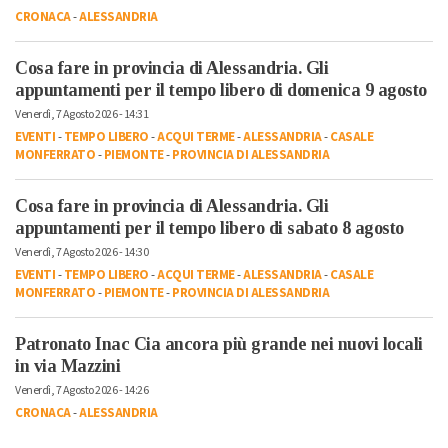
CRONACA
-
ALESSANDRIA
Cosa fare in provincia di Alessandria. Gli
appuntamenti per il tempo libero di domenica 9 agosto
Venerdì, 7 Agosto 2026 - 14:31
EVENTI
-
TEMPO LIBERO
-
ACQUI TERME
-
ALESSANDRIA
-
CASALE
MONFERRATO
-
PIEMONTE
-
PROVINCIA DI ALESSANDRIA
Cosa fare in provincia di Alessandria. Gli
appuntamenti per il tempo libero di sabato 8 agosto
Venerdì, 7 Agosto 2026 - 14:30
EVENTI
-
TEMPO LIBERO
-
ACQUI TERME
-
ALESSANDRIA
-
CASALE
MONFERRATO
-
PIEMONTE
-
PROVINCIA DI ALESSANDRIA
Patronato Inac Cia ancora più grande nei nuovi locali
in via Mazzini
Venerdì, 7 Agosto 2026 - 14:26
CRONACA
-
ALESSANDRIA