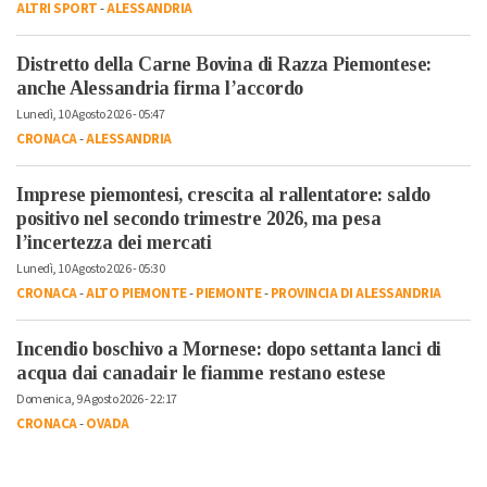
ALTRI SPORT
-
ALESSANDRIA
Distretto della Carne Bovina di Razza Piemontese:
anche Alessandria firma l’accordo
Lunedì, 10 Agosto 2026 - 05:47
CRONACA
-
ALESSANDRIA
Imprese piemontesi, crescita al rallentatore: saldo
positivo nel secondo trimestre 2026, ma pesa
l’incertezza dei mercati
Lunedì, 10 Agosto 2026 - 05:30
CRONACA
-
ALTO PIEMONTE
-
PIEMONTE
-
PROVINCIA DI ALESSANDRIA
Incendio boschivo a Mornese: dopo settanta lanci di
acqua dai canadair le fiamme restano estese
Domenica, 9 Agosto 2026 - 22:17
CRONACA
-
OVADA