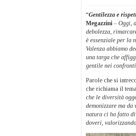
“
Gentilezza e rispet
Megazzini
–
Oggi, d
debolezza, rimarcare
è essenziale per la 
Valenza abbiamo dec
una targa che affig
gentile nei confronti
Parole che si intrec
che richiama il tema 
che le diversità ogg
demonizzare ma da v
natura ci ha fatto di
doveri, valorizzando