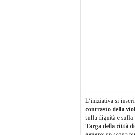
L’iniziativa si inser
contrasto della vio
sulla dignità e sulla
Targa della città di
genere
: un segno p