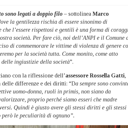
to sono legati a doppio filo –
sottolinea
Marco
ove la gentilezza rischia di essere sinonimo di
 che l’essere rispettosi e gentili è una forma di coragg
nostra società. Per fare ciò, noi dell’ANPI e il Comune 
iso di commemorare le vittime di violenza di genere c
geremo per la società tutta. Come monito, come atto
 delle ingiustizie della società
”.
ciano con la riflessione dell’
assessore Rossella Gatti
,
delle differenze e dei diritti: “D
a sempre sono convint
ettive uomo-donna, ruoli in primis, non siano da
alorizzare, proprio perché siamo esseri che madre
versi. Quindi è giusto avere gli stessi diritti e gli stessi
 però le peculiarità di ognuno”.