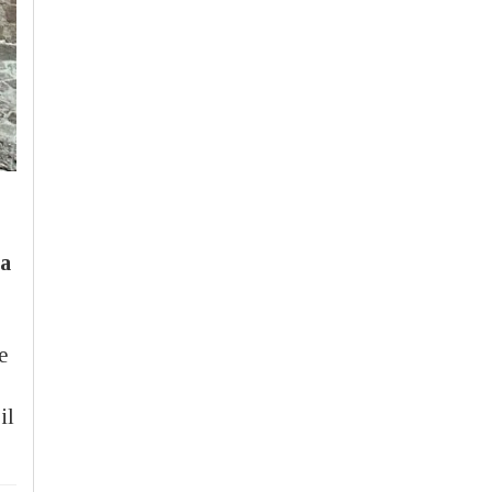
ia
e
il