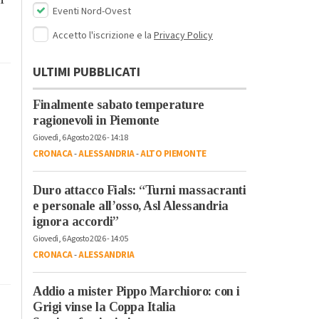
Eventi Nord-Ovest
Accetto l'iscrizione e la
Privacy Policy
ULTIMI PUBBLICATI
Finalmente sabato temperature
ragionevoli in Piemonte
Giovedì, 6 Agosto 2026 - 14:18
CRONACA
-
ALESSANDRIA
-
ALTO PIEMONTE
Duro attacco Fials: “Turni massacranti
e personale all’osso, Asl Alessandria
ignora accordi”
Giovedì, 6 Agosto 2026 - 14:05
CRONACA
-
ALESSANDRIA
Addio a mister Pippo Marchioro: con i
Grigi vinse la Coppa Italia