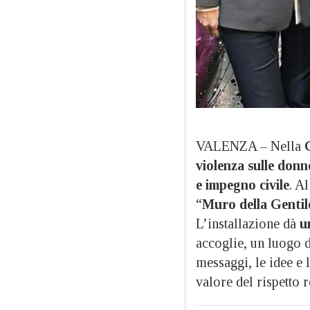
VALENZA – Nella
violenza sulle donn
e impegno civile
. A
“
Muro della Gentil
L’installazione dà
u
accoglie, un luogo d
messaggi, le idee e 
valore del rispetto 