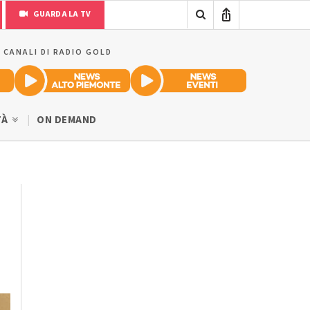
GUARDA LA TV
I CANALI DI RADIO GOLD
TÀ
ON DEMAND