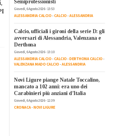
Semiprofessionisti
i
,
Giovedì, 6 Agosto 2026 - 13:53
PI
ALESSANDRIA CALCIO
-
CALCIO
-
ALESSANDRIA
Calcio, ufficiali i gironi della serie D: gli
avversari di Alessandria, Valenzana e
Derthona
Giovedì, 6 Agosto 2026 - 13:10
ALESSANDRIA CALCIO
-
CALCIO
-
DERTHONA CALCIO
-
VALENZANA MADO CALCIO
-
ALESSANDRIA
Novi Ligure piange Natale Toccalino,
mancato a 102 anni: era uno dei
Carabinieri più anziani d’Italia
Giovedì, 6 Agosto 2026 - 12:39
CRONACA
-
NOVI LIGURE