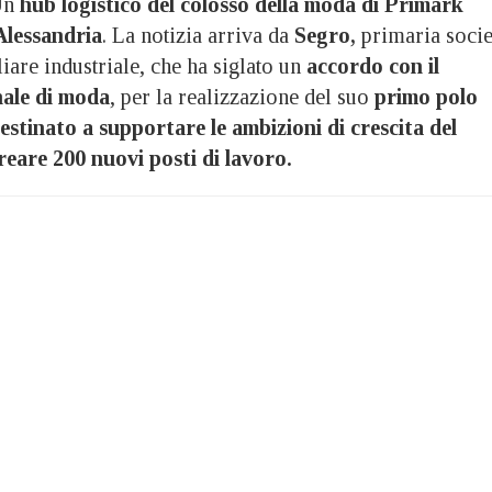
Un
hub logistico del colosso della moda di Primark
Alessandria
. La notizia arriva da
Segro,
primaria socie
are industriale, che ha siglato un
accordo con il
nale di moda
, per la realizzazione del suo
primo polo
 destinato a supportare le ambizioni di crescita del
reare 200 nuovi posti di lavoro.