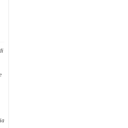
di
e
ia