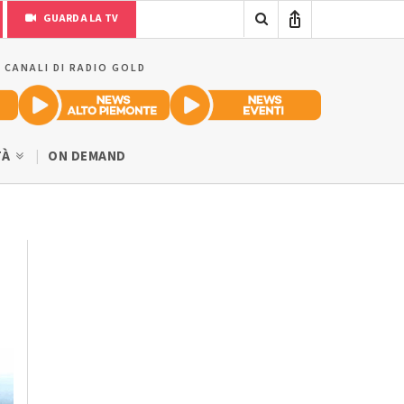
GUARDA LA TV
I CANALI DI RADIO GOLD
TÀ
ON DEMAND