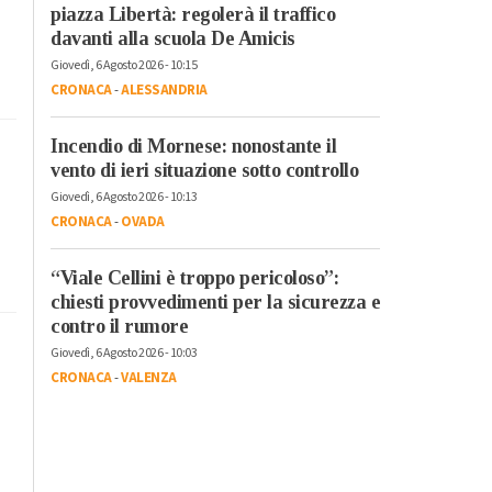
piazza Libertà: regolerà il traffico
davanti alla scuola De Amicis
Giovedì, 6 Agosto 2026 - 10:15
CRONACA
-
ALESSANDRIA
Incendio di Mornese: nonostante il
vento di ieri situazione sotto controllo
Giovedì, 6 Agosto 2026 - 10:13
CRONACA
-
OVADA
“Viale Cellini è troppo pericoloso”:
chiesti provvedimenti per la sicurezza e
contro il rumore
Giovedì, 6 Agosto 2026 - 10:03
CRONACA
-
VALENZA