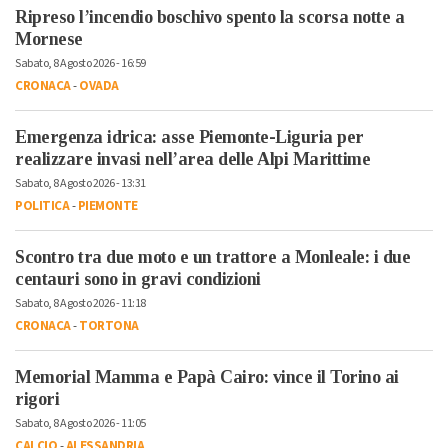
Ripreso l’incendio boschivo spento la scorsa notte a
Mornese
Sabato, 8 Agosto 2026 - 16:59
CRONACA
-
OVADA
Emergenza idrica: asse Piemonte-Liguria per
realizzare invasi nell’area delle Alpi Marittime
Sabato, 8 Agosto 2026 - 13:31
POLITICA
-
PIEMONTE
Scontro tra due moto e un trattore a Monleale: i due
centauri sono in gravi condizioni
Sabato, 8 Agosto 2026 - 11:18
CRONACA
-
TORTONA
Memorial Mamma e Papà Cairo: vince il Torino ai
rigori
Sabato, 8 Agosto 2026 - 11:05
CALCIO
-
ALESSANDRIA