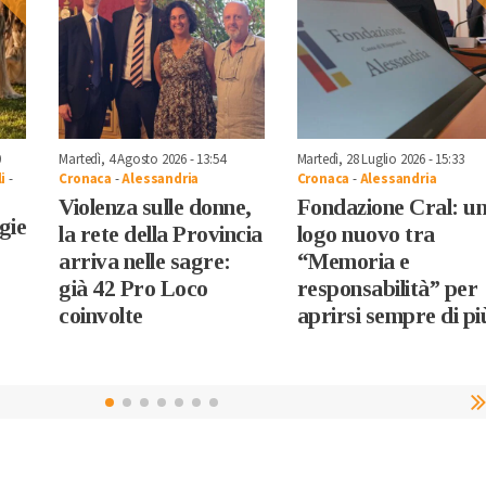
0
Martedì, 4 Agosto 2026 - 13:54
Martedì, 28 Luglio 2026 - 15:33
i
-
Cronaca
-
Alessandria
Cronaca
-
Alessandria
Violenza sulle donne,
Fondazione Cral: u
egie
la rete della Provincia
logo nuovo tra
arriva nelle sagre:
“Memoria e
già 42 Pro Loco
responsabilità” per
coinvolte
aprirsi sempre di pi