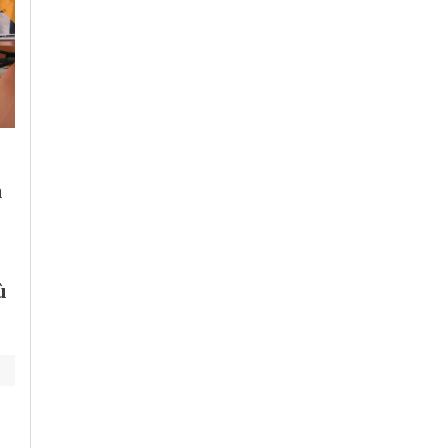
Lunedì, 3 Agosto 2026 - 09:48
Giovedì, 6 Agosto 2026 - 14:18
Cronaca
-
Alessandria
-
Alto
Cronaca
-
Alessandria
-
Alto
Piemonte
-
Provincia di
Piemonte
n
Alessandria
-
Provincia di Pavia
Finalmente sabato
Carburanti: benzina
temperature
a 2 euro, gasolio
ragionevoli in
sempre più su
Piemonte
ù
nonostante lo sconto