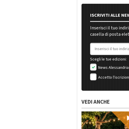
ISCRIVITI ALLE N
Inserisci il tuo indi
casella di posta ele
Indirizzo email
Scegli le tue edizioni:
News Alessandria
Accetto l'iscrizio
VEDI ANCHE