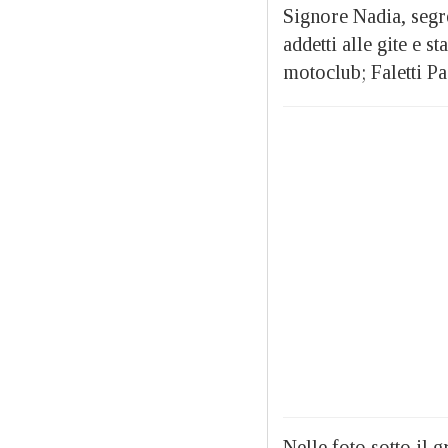
Signore Nadia, segr
addetti alle gite e s
motoclub; Faletti Pa
Nelle foto sotto il 