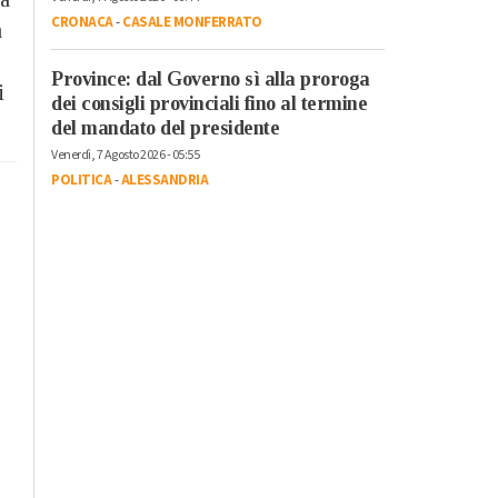
CRONACA
-
CASALE MONFERRATO
a
Province: dal Governo sì alla proroga
i
dei consigli provinciali fino al termine
del mandato del presidente
Venerdì, 7 Agosto 2026 - 05:55
POLITICA
-
ALESSANDRIA