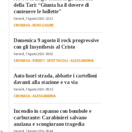
della Tari: “Giunta ha il dovere di
contenere le bollette”
Venerdì, 7 Agosto 2026 - 10:22
CRONACA
-
NOVI LIGURE
Domenica 9 agosto il rock progressive
con gli Insynthesis al Cristo
Venerdì, 7 Agosto 2026 - 09:02
CRONACA
-
EVENTI
-
SPETTACOLI
-
ALESSANDRIA
Auto fuori strada, abbatte i cartelloni
davanti alla stazione e va via
Venerdì, 7 Agosto 2026 - 08:15
CRONACA
-
ALESSANDRIA
Incendio in capanno con bombole e
carburante: Carabinieri salvano
anziana e scongiurano tragedia
la
Venerdì, 7 Agosto 2026 - 06:44