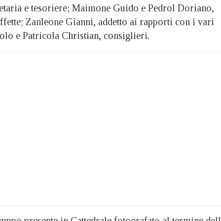
etaria e tesoriere; Maimone Guido e Pedrol Doriano,
taffette; Zanleone Gianni, addetto ai rapporti con i vari
olo e Patricola Christian, consiglieri.
gruppo presente in Cattedrale fotografato al termine del