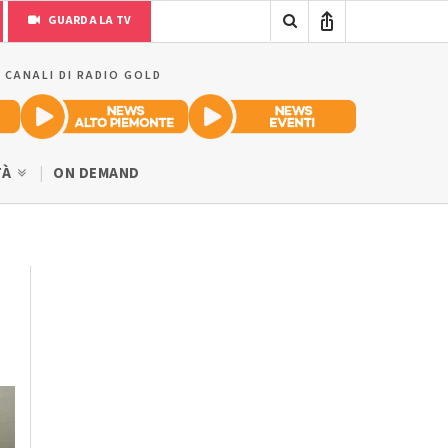
GUARDA LA TV
I CANALI DI RADIO GOLD
TÀ
ON DEMAND