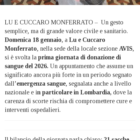
LU E CUCCARO MONFERRATO – Un gesto
semplice, ma di grande valore civile e sanitario.
Domenica 18 gennaio
, a
Lu e Cuccaro
Monferrato
, nella sede della locale sezione
AVIS
,
si è svolta la
prima giornata di donazione di
sangue del 2026.
Un appuntamento che assume un
significato ancora più forte in un periodo segnato
dall’
emergenza sangue
, segnalata anche a livello
nazionale e i
n particolare in Lombardia,
dove la
carenza di scorte rischia di compromettere cure e
interventi ospedalieri.
Il bilancio della giornata parla chiaro:
21 sacche