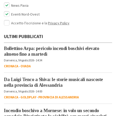
News Pavia
Eventi Nord-Ovest
Accetto l'iscrizione e la
Privacy Policy
ULTIMI PUBBLICATI
Bollettino Arpa: pericolo incendi boschivi elevato
almeno fino a martedì
Domenica, 9 Agosto 2026 - 14:34
CRONACA
-
OVADA
Da Luigi Tenco a Shiva: le storie musicali nascoste
nella provincia di Alessandria
Domenica, 9 Agosto 2026 - 14:00
CRONACA
-
GOLDPLAY
-
PROVINCIA DI ALESSANDRIA
Incendio boschivo a Mornese: in volo un secondo