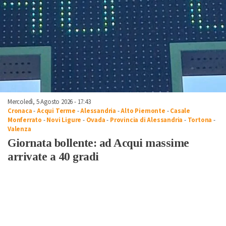
Mercoledì, 5 Agosto 2026 - 17:43
Cronaca
-
Acqui Terme
-
Alessandria
-
Alto Piemonte
-
Casale
Monferrato
-
Novi Ligure
-
Ovada
-
Provincia di Alessandria
-
Tortona
-
Valenza
Giornata bollente: ad Acqui massime
arrivate a 40 gradi