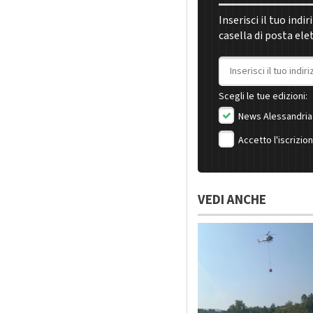
Inserisci il tuo indi
casella di posta ele
Indirizzo email
Scegli le tue edizioni:
News Alessandria
Accetto l'iscrizio
VEDI ANCHE