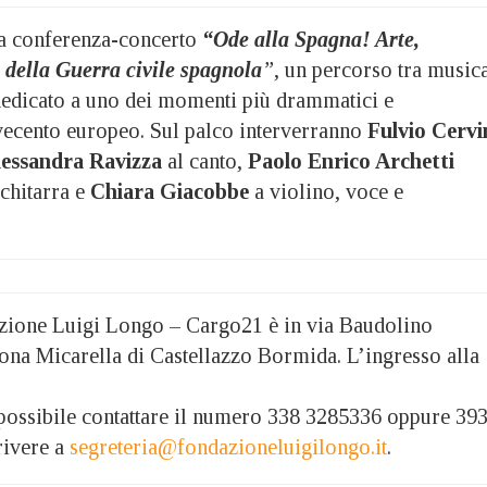
la conferenza-concerto
“Ode alla Spagna! Arte,
della Guerra civile spagnola
”
, un percorso tra musica
edicato a uno dei momenti più drammatici e
ovecento europeo. Sul palco interverranno
Fulvio Cervi
lessandra Ravizza
al canto,
Paolo Enrico Archetti
chitarra e
Chiara Giacobbe
a violino, voce e
zione Luigi Longo – Cargo21 è in via Baudolino
zona Micarella di Castellazzo Bormida. L’ingresso alla
possibile contattare il numero 338 3285336 oppure 39
rivere a
segreteria@fondazioneluigilongo.it
.