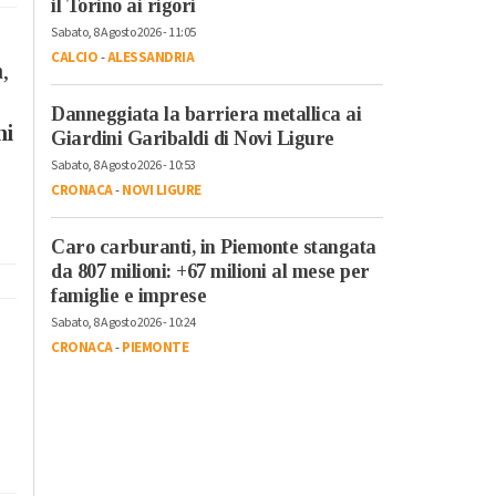
il Torino ai rigori
Sabato, 8 Agosto 2026 - 11:05
CALCIO
-
ALESSANDRIA
,
Danneggiata la barriera metallica ai
ni
Giardini Garibaldi di Novi Ligure
Sabato, 8 Agosto 2026 - 10:53
CRONACA
-
NOVI LIGURE
Caro carburanti, in Piemonte stangata
da 807 milioni: +67 milioni al mese per
famiglie e imprese
Sabato, 8 Agosto 2026 - 10:24
CRONACA
-
PIEMONTE
3