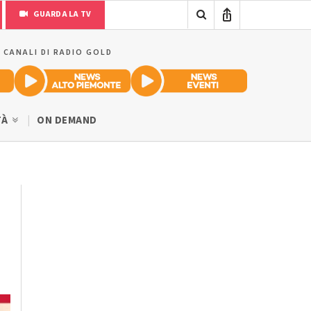
GUARDA LA TV
I CANALI DI RADIO GOLD
TÀ
ON DEMAND