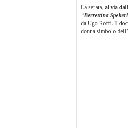
La serata,
al via dal
“
Berrettina Speker
da Ugo Roffi. Il doc
donna simbolo dell’a