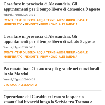
Cosa fare in provincia di Alessandria. Gli
appuntamenti per il tempo libero di domenica 9 agosto
Venerdì, 7 Agosto 2026 - 14:31
EVENTI
-
TEMPO LIBERO
-
ACQUI TERME
-
ALESSANDRIA
-
CASALE
MONFERRATO
-
PIEMONTE
-
PROVINCIA DI ALESSANDRIA
Cosa fare in provincia di Alessandria. Gli
appuntamenti per il tempo libero di sabato 8 agosto
Venerdì, 7 Agosto 2026 - 14:30
EVENTI
-
TEMPO LIBERO
-
ACQUI TERME
-
ALESSANDRIA
-
CASALE
MONFERRATO
-
PIEMONTE
-
PROVINCIA DI ALESSANDRIA
Patronato Inac Cia ancora più grande nei nuovi locali
in via Mazzini
Venerdì, 7 Agosto 2026 - 14:26
CRONACA
-
ALESSANDRIA
Operazione dei Carabinieri contro lo spaccio:
smantellati bivacchi lungo lo Scrivia tra Tortona e