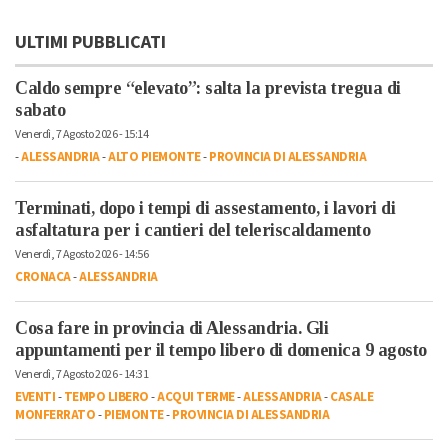
ULTIMI PUBBLICATI
Caldo sempre “elevato”: salta la prevista tregua di
sabato
Venerdì, 7 Agosto 2026 - 15:14
-
ALESSANDRIA
-
ALTO PIEMONTE
-
PROVINCIA DI ALESSANDRIA
Terminati, dopo i tempi di assestamento, i lavori di
asfaltatura per i cantieri del teleriscaldamento
Venerdì, 7 Agosto 2026 - 14:56
CRONACA
-
ALESSANDRIA
Cosa fare in provincia di Alessandria. Gli
appuntamenti per il tempo libero di domenica 9 agosto
Venerdì, 7 Agosto 2026 - 14:31
EVENTI
-
TEMPO LIBERO
-
ACQUI TERME
-
ALESSANDRIA
-
CASALE
MONFERRATO
-
PIEMONTE
-
PROVINCIA DI ALESSANDRIA