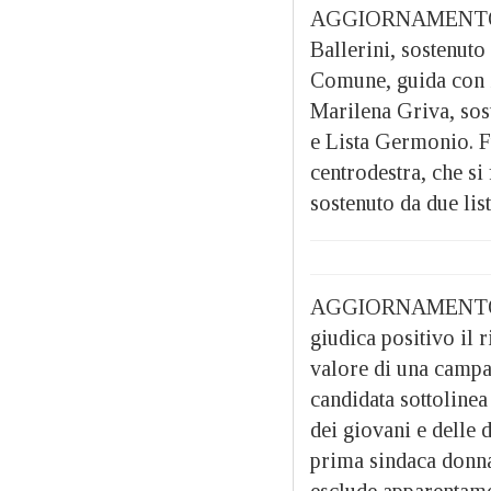
AGGIORNAMENTO ORE
Ballerini, sostenut
Comune, guida con i
Marilena Griva, sost
e Lista Germonio. Fu
centrodestra, che s
sostenuto da due lis
AGGIORNAMENTO ORE
giudica positivo il r
valore di una campag
candidata sottolinea
dei giovani e delle 
prima sindaca donna 
esclude apparentamen