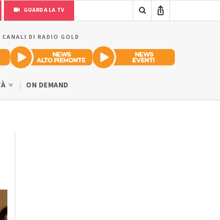
GUARDA LA TV
I CANALI DI RADIO GOLD
TÀ
ON DEMAND