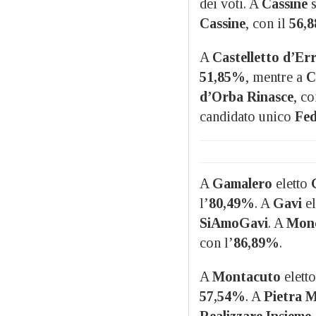
dei voti. A
Cassine
s
Cassine
, con il
56,
A
Castelletto d’Er
51,85%
, mentre a
C
d’Orba Rinasce
, co
candidato unico
Fed
A
Gamalero
eletto
l’
80,49%
. A
Gavi
el
SiAmoGavi
. A
Monc
con l’
86,89%
.
A
Montacuto
elett
57,54%
. A
Pietra M
Realizzare Insieme