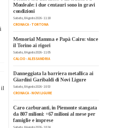
Monleale: i due centauri sono in gravi
condizioni
Sabato, 8 Agosto 2026 - 11:18
CRONACA
-
TORTONA
i
Memorial Mamma e Papà Cairo: vince
il Torino ai rigori
Sabato, 8 Agosto 2026 - 11:05
CALCIO
-
ALESSANDRIA
Danneggiata la barriera metallica ai
Giardini Garibaldi di Novi Ligure
Sabato, 8 Agosto 2026 - 10:53
il
CRONACA
-
NOVI LIGURE
Caro carburanti, in Piemonte stangata
da 807 milioni: +67 milioni al mese per
famiglie e imprese
Sabato, 8 Agosto 2026 - 10:24