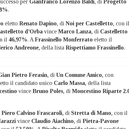
uccesso per
Gianfranco Lorenzo Baldi
, di
Progetto
88%
.
ro
eletto
Renato Dapino
, di
Noi per Castelletto
, con i
astelletto d’Orba
vince
Marco Lanza
, di
Castelletto
n il
46,97%
. A
Frassinello Monferrato
eletto il
erico Andreone
, della lista
Rispettiamo Frassinello
.
Gian Pietro Ferasin
, di
Un Comune Amico
, con
etto il candidato unico
Carlo Massa
, della lista
estino
vince
Bruno Poles
, di
Moncestino Riparte 2.
o
Piero Calvino Frascaroli
, di
Stretta di Mano
, con il
arazzi
vince
Claudio Aiachino
, di
Pietra-Pavone
, con il
52,50%
. A
Rivalta Bormida
eletto il candidato