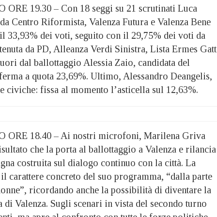
 19.30 – Con 18 seggi su 21 scrutinati Luca
o da Centro Riformista, Valenza Futura e Valenza Bene
l 33,93% dei voti, seguito con il 29,75% dei voti da
enuta da PD, Alleanza Verdi Sinistra, Lista Ermes Gatt
ori dal ballottaggio Alessia Zaio, candidata del
i ferma a quota 23,69%. Ultimo, Alessandro Deangelis,
te civiche: fissa al momento l’asticella sul 12,63%.
 18.40 – Ai nostri microfoni, Marilena Griva
isultato che la porta al ballottaggio a Valenza e rilancia 
na costruita sul dialogo continuo con la città. La
 il carattere concreto del suo programma, “dalla parte
donne”, ricordando anche la possibilità di diventare la
di Valenza. Sugli scenari in vista del secondo turno
ti, ma apre al confronto con tutte le forze politiche,