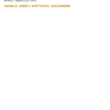
Venerdì, 7 Agosto 2026 - 09:02
CRONACA
-
EVENTI
-
SPETTACOLI
-
ALESSANDRIA