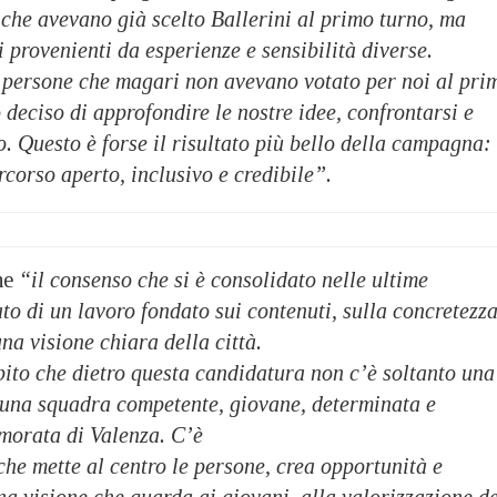
i che avevano già scelto
Ballerini al primo turno, ma
i provenienti da esperienze e sensibilità diverse.
persone che magari non avevano votato per noi al pri
deciso di approfondire le nostre idee, confrontarsi e
o. Questo è forse il risultato più bello della campagna:
rcorso aperto, inclusivo e credibile”.
che
“il consenso che si è consolidato nelle ultime
tato di un lavoro fondato sui contenuti, sulla concretezz
una visione chiara della città.
pito che dietro questa candidatura non c’è soltanto una
è una squadra competente, giovane, determinata e
morata di Valenza. C’è
 che mette al centro le persone, crea opportunità e
na visione che guarda ai giovani, alla valorizzazione de