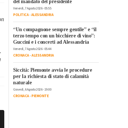
del mandato del presidente
Venerdì, 7 Agosto 2026 - 05:55
POLITICA
-
ALESSANDRIA
on
“Un compagnone sempre gentile” e “il
terzo tempo con un bicchiere di vino”:
Guccini e i concerti ad Alessandria
Venerdì, 7 Agosto 2026 - 05:44
.
CRONACA
-
ALESSANDRIA
ù
Siccità: Piemonte avvia le procedure
per la richiesta di stato di calamità
naturale
Giovedì, 6 Agosto 2026 - 19:00
CRONACA
-
PIEMONTE