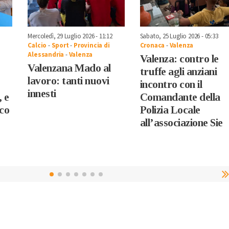
Mercoledì, 29 Luglio 2026 - 11:12
Sabato, 25 Luglio 2026 - 05:33
Calcio
-
Sport
-
Provincia di
Cronaca
-
Valenza
Alessandria
-
Valenza
Valenza: contro le
Valenzana Mado al
truffe agli anziani
lavoro: tanti nuovi
incontro con il
innesti
, e
Comandante della
aco
Polizia Locale
all’associazione Sie