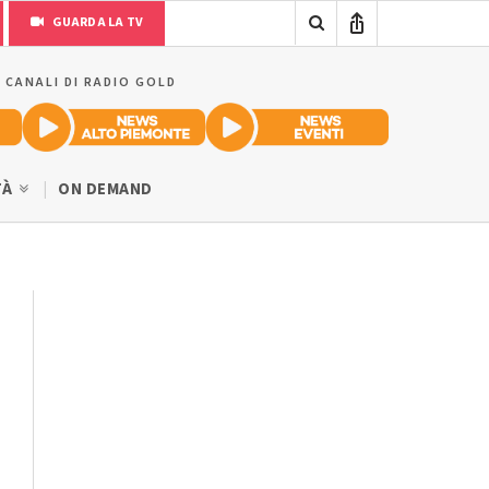
GUARDA LA TV
I CANALI DI RADIO GOLD
TÀ
ON DEMAND