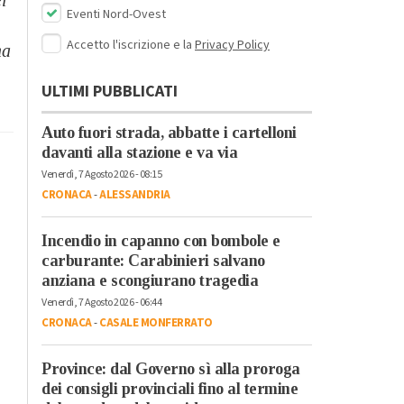
Eventi Nord-Ovest
Accetto l'iscrizione e la
Privacy Policy
na
ULTIMI PUBBLICATI
Auto fuori strada, abbatte i cartelloni
davanti alla stazione e va via
Venerdì, 7 Agosto 2026 - 08:15
CRONACA
-
ALESSANDRIA
Incendio in capanno con bombole e
carburante: Carabinieri salvano
anziana e scongiurano tragedia
Venerdì, 7 Agosto 2026 - 06:44
CRONACA
-
CASALE MONFERRATO
Province: dal Governo sì alla proroga
dei consigli provinciali fino al termine