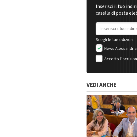
Inserisci il tuo indi
casella di posta ele
Indirizzo email
Scegli le tue edizioni:
News Alessandria
Accetto l'iscrizio
VEDI ANCHE