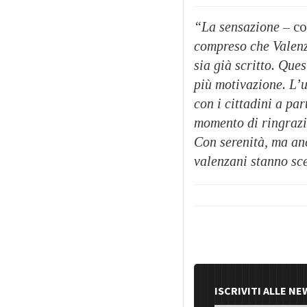
“
La sensazione –
co
compreso che Valenza
sia già scritto. Que
più motivazione. L’
con i cittadini a par
momento di ringrazi
Con serenità,
ma anc
valenzani stanno sc
ISCRIVITI ALLE N