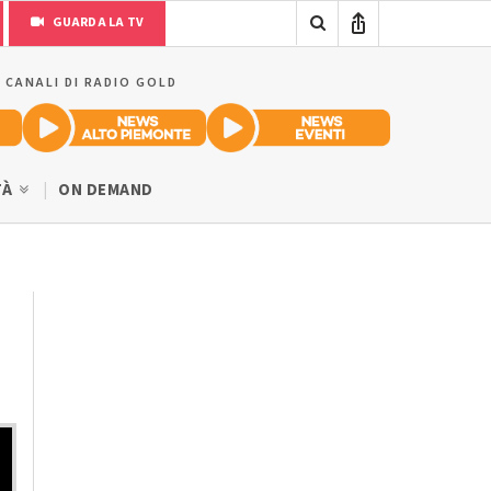
GUARDA LA TV
I CANALI DI RADIO GOLD
TÀ
ON DEMAND