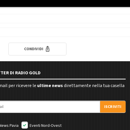
CONDIVIDI
TTER DI RADIO GOLD
email per ricevere le
ultime news
direttamente nella tua casella
ISCRIVITI
News Pavia
Eventi Nord-Ovest