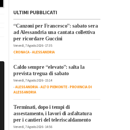
ULTIMI PUBBLICATI
“Canzoni per Francesco”: sabato sera
ad Alessandria una cantata collettiva
per ricordare Guccini
Venerdì, 7 Agosto 2026 - 17:35
CRONACA
-
ALESSANDRIA
Caldo sempre “elevato”: salta la
prevista tregua di sabato
Venerdì, 7 Agosto 2026 - 15:14
-
ALESSANDRIA
-
ALTO PIEMONTE
-
PROVINCIA DI
ALESSANDRIA
Terminati, dopo i tempi di
assestamento, i lavori di asfaltatura
per i cantieri del teleriscaldamento
Venerdì, 7 Agosto 2026 - 14:56