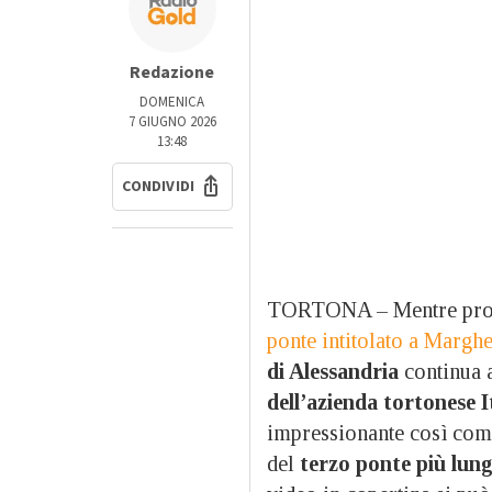
Redazione
DOMENICA
7 GIUGNO 2026
13:48
CONDIVIDI
TORTONA – Mentre prose
ponte intitolato a Margher
di Alessandria
continua 
dell’azienda tortonese 
impressionante così come 
del
terzo ponte più lun