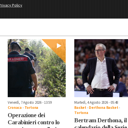
Privacy Policy
Venerdì, 7 Agosto 2026 - 13:59
Martedì, 4 Agosto 2026 - 05:48
Cronaca
-
Tortona
Basket
-
Derthona Basket
-
Tortona
Operazione dei
Bertram Derthona, il
Carabinieri contro lo
calendario della Serie