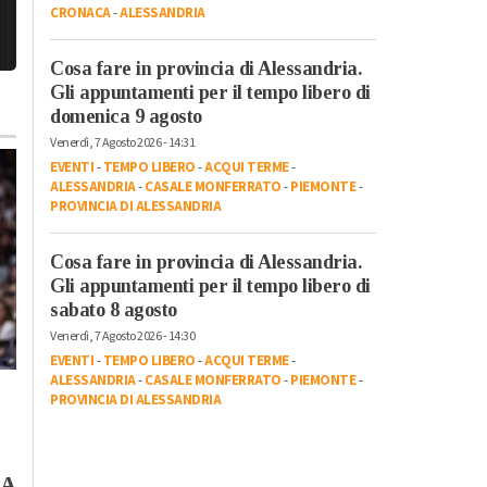
CRONACA
-
ALESSANDRIA
Cosa fare in provincia di Alessandria.
Gli appuntamenti per il tempo libero di
domenica 9 agosto
Venerdì, 7 Agosto 2026 - 14:31
EVENTI
-
TEMPO LIBERO
-
ACQUI TERME
-
ALESSANDRIA
-
CASALE MONFERRATO
-
PIEMONTE
-
PROVINCIA DI ALESSANDRIA
Cosa fare in provincia di Alessandria.
Gli appuntamenti per il tempo libero di
sabato 8 agosto
Venerdì, 7 Agosto 2026 - 14:30
EVENTI
-
TEMPO LIBERO
-
ACQUI TERME
-
Mercoledì, 29 Luglio 2026 - 12:25
ALESSANDRIA
-
CASALE MONFERRATO
-
PIEMONTE
-
Venerdì, 31 Luglio 2026 - 11:13
Cronaca
-
Tortona
PROVINCIA DI ALESSANDRIA
Cronaca
-
Casale Monferrato
-
Per Baglietto
Novi Ligure
-
Ovada
-
Tortona
Derthona Basket
Atc: approvato
debutto in EuroCup
 A
progetto per