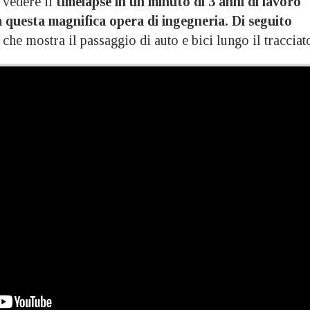
 vedere il
timelapse in un minuto di 3 anni di lavoro
 questa magnifica opera di ingegneria. Di seguito
che mostra il passaggio di auto e bici lungo il tracciat