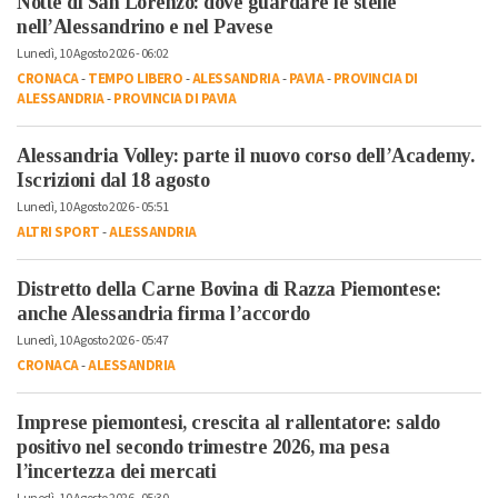
Notte di San Lorenzo: dove guardare le stelle
nell’Alessandrino e nel Pavese
Lunedì, 10 Agosto 2026 - 06:02
CRONACA
-
TEMPO LIBERO
-
ALESSANDRIA
-
PAVIA
-
PROVINCIA DI
ALESSANDRIA
-
PROVINCIA DI PAVIA
Alessandria Volley: parte il nuovo corso dell’Academy.
Iscrizioni dal 18 agosto
Lunedì, 10 Agosto 2026 - 05:51
ALTRI SPORT
-
ALESSANDRIA
Distretto della Carne Bovina di Razza Piemontese:
anche Alessandria firma l’accordo
Lunedì, 10 Agosto 2026 - 05:47
CRONACA
-
ALESSANDRIA
Imprese piemontesi, crescita al rallentatore: saldo
positivo nel secondo trimestre 2026, ma pesa
l’incertezza dei mercati