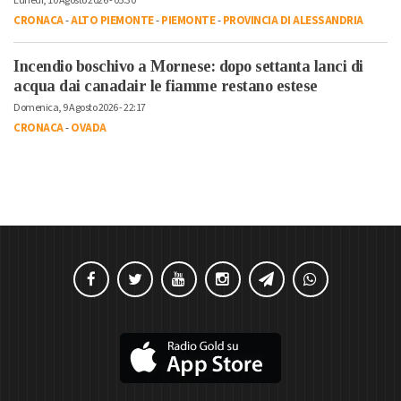
Lunedì, 10 Agosto 2026 - 05:30
CRONACA
-
ALTO PIEMONTE
-
PIEMONTE
-
PROVINCIA DI ALESSANDRIA
Incendio boschivo a Mornese: dopo settanta lanci di
acqua dai canadair le fiamme restano estese
Domenica, 9 Agosto 2026 - 22:17
CRONACA
-
OVADA