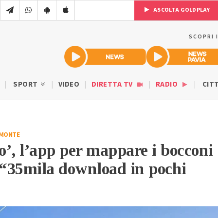
ASCOLTA GOLDPLAY
SCOPRI 
SPORT
VIDEO
DIRETTA TV
RADIO
CIT
EMONTE
’, l’app per mappare i bocconi
 “35mila download in pochi