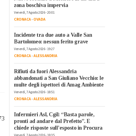
zona boschiva impervia
Venerdì, 7 Agosto 2026 - 20:01
CRONACA
-
OVADA
Incidente tra due auto a Valle San
Bartolomeo: nessun ferito grave
Venerdì, 7 Agosto 2026 - 19:27
CRONACA
-
ALESSANDRIA
Rifiuti da fuori Alessandria
abbandonati a San Giuliano Vecchio: le
multe degli ispettori di Amag Ambiente
Venerdì, 7 Agosto 2026 - 18:51
CRONACA
-
ALESSANDRIA
Infermieri Asl, Cgil: “Basta parole,
73
pronti ad andare dal Prefetto”. E
chiede risposte sull’esposto in Procura
Venerdì, 7 Agosto 2026 - 18:35