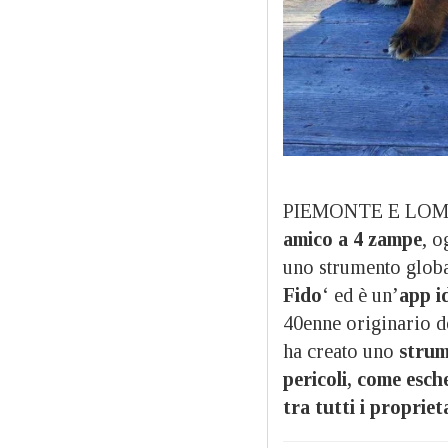
PIEMONTE E LOM
amico a 4 zampe
, o
uno strumento global
Fido
‘ ed è un’
app i
40enne originario de
ha creato uno
strume
pericoli, come esch
tra tutti i proprieta