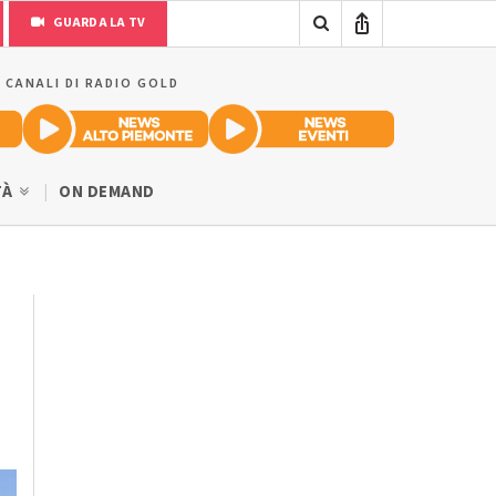
GUARDA LA TV
I CANALI DI RADIO GOLD
TÀ
ON DEMAND