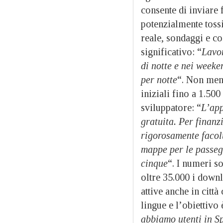
consente di inviare 
potenzialmente tossi
reale, sondaggi e c
significativo: “
Lavo
di notte e nei weeke
per notte
“. Non men
iniziali fino a 1.50
sviluppatore: “
L’app
gratuita. Per finanz
rigorosamente facolt
mappe per le passegg
cinque
“. I numeri so
oltre 35.000 i downl
attive anche in citt
lingue e l’obiettivo
abbiamo utenti in S