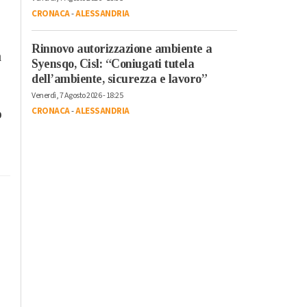
CRONACA
-
ALESSANDRIA
Rinnovo autorizzazione ambiente a
a
Syensqo, Cisl: “Coniugati tutela
dell’ambiente, sicurezza e lavoro”
Venerdì, 7 Agosto 2026 - 18:25
CRONACA
-
ALESSANDRIA
o