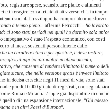
foto, registrare spese, scansionare piante e alimenti
ci e interagire con altri utenti attraverso chat in tempo
ontenuti social. Lo sviluppo ha comportato uno sforzo
rando a tempo pieno
– afferma Petrocchi –
ho lavorato
nd; ci sono stati periodi nei quali ho dormito solo un’o
o impegnativo è stato l’aspetto economico, con costi
0 euro al mese, sostenuti personalmente dallo
 ha un carattere etico e per questo è, e deve restare,
iare gli sviluppi ho introdotto un abbonamento,
ativo, che consente di rendere illimitato il numero dell
iate sicure, che nella versione gratis è invece limitato
no in decisa crescita: negli 11 mesi di vita, sono stati
oad e più di 10.000 gli utenti registrati, con segnalazio
à come Roma e Milano. L’app è già disponibile in cinqu
 è quello di una espansione internazionale: “
Già adesso
pagna e in altri Paesi d’Europa
“.