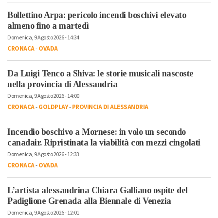
Bollettino Arpa: pericolo incendi boschivi elevato
almeno fino a martedì
Domenica, 9 Agosto 2026 - 14:34
CRONACA
-
OVADA
Da Luigi Tenco a Shiva: le storie musicali nascoste
nella provincia di Alessandria
Domenica, 9 Agosto 2026 - 14:00
CRONACA
-
GOLDPLAY
-
PROVINCIA DI ALESSANDRIA
Incendio boschivo a Mornese: in volo un secondo
canadair. Ripristinata la viabilità con mezzi cingolati
Domenica, 9 Agosto 2026 - 12:33
CRONACA
-
OVADA
L’artista alessandrina Chiara Galliano ospite del
Padiglione Grenada alla Biennale di Venezia
Domenica, 9 Agosto 2026 - 12:01