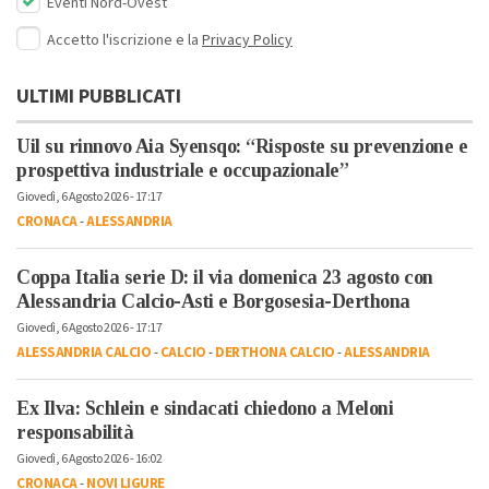
Eventi Nord-Ovest
Accetto l'iscrizione e la
Privacy Policy
ULTIMI PUBBLICATI
Uil su rinnovo Aia Syensqo: “Risposte su prevenzione e
prospettiva industriale e occupazionale”
Giovedì, 6 Agosto 2026 - 17:17
CRONACA
-
ALESSANDRIA
Coppa Italia serie D: il via domenica 23 agosto con
Alessandria Calcio-Asti e Borgosesia-Derthona
Giovedì, 6 Agosto 2026 - 17:17
ALESSANDRIA CALCIO
-
CALCIO
-
DERTHONA CALCIO
-
ALESSANDRIA
Ex Ilva: Schlein e sindacati chiedono a Meloni
responsabilità
Giovedì, 6 Agosto 2026 - 16:02
CRONACA
-
NOVI LIGURE