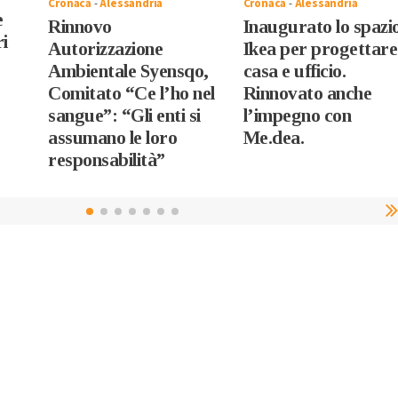
Cronaca
-
Alessandria
Cronaca
-
Alessandria
e
Rinnovo
Inaugurato lo spazi
ri
Autorizzazione
Ikea per progettare
Ambientale Syensqo,
casa e ufficio.
Comitato “Ce l’ho nel
Rinnovato anche
sangue”: “Gli enti si
l’impegno con
assumano le loro
Me.dea.
responsabilità”