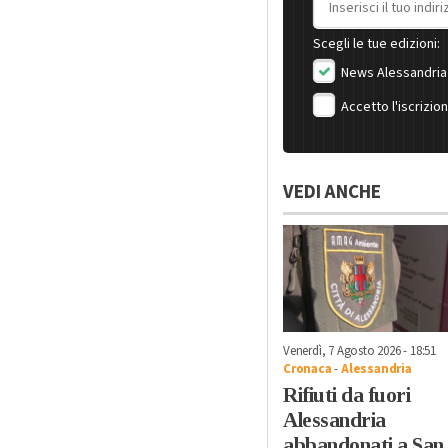
Scegli le tue edizioni:
News Alessandria
Accetto l'iscrizio
VEDI ANCHE
Venerdì, 7 Agosto 2026 - 18:51
Cronaca
-
Alessandria
Rifiuti da fuori
Alessandria
abbandonati a San