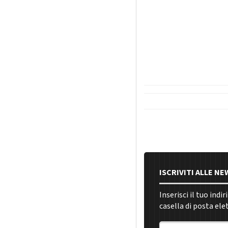
ISCRIVITI ALLE N
Inserisci il tuo indi
casella di posta ele
Indirizzo email