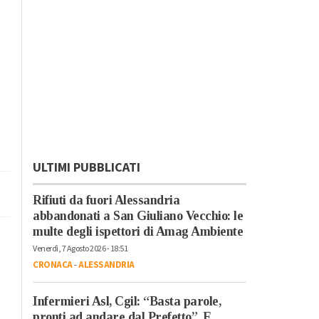
ULTIMI PUBBLICATI
Rifiuti da fuori Alessandria
abbandonati a San Giuliano Vecchio: le
multe degli ispettori di Amag Ambiente
Venerdì, 7 Agosto 2026 - 18:51
CRONACA
-
ALESSANDRIA
Infermieri Asl, Cgil: “Basta parole,
pronti ad andare dal Prefetto”. E