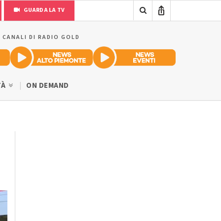
GUARDA LA TV
I CANALI DI RADIO GOLD
TÀ
ON DEMAND