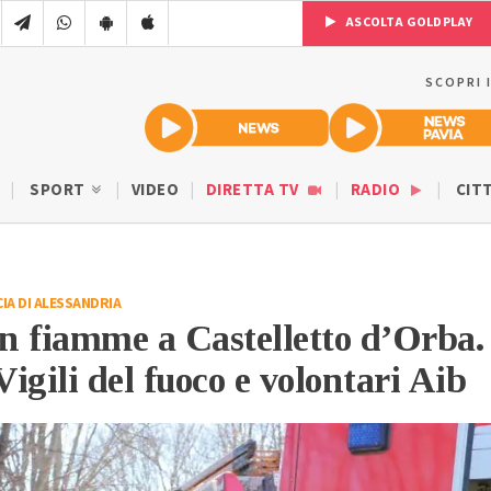
ASCOLTA GOLDPLAY
SCOPRI 
SPORT
VIDEO
DIRETTA TV
RADIO
CIT
IA DI ALESSANDRIA
in fiamme a Castelletto d’Orba.
igili del fuoco e volontari Aib