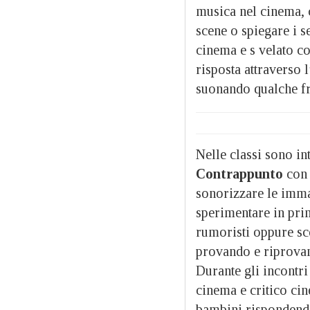
musica nel cinema, 
scene o spiegare i s
cinema e s velato c
risposta attraverso 
suonando qualche fr
Nelle classi sono in
Contrappunto
con 
sonorizzare le imma
sperimentare in prim
rumoristi oppure sce
provando e riprova
Durante gli incontri
cinema e critico cin
bambini rispondend