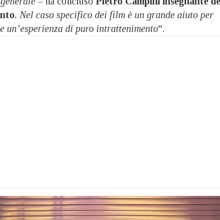
n generale –
ha concluso
Pietro Campini insegnante de
nto
. Nel caso specifico dei film è un grande aiuto per
me un’esperienza di puro intrattenimento
“.