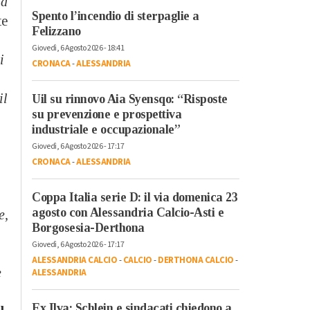
tà
Spento l’incendio di sterpaglie a
te
Felizzano
Giovedì, 6 Agosto 2026 - 18:41
i
CRONACA
-
ALESSANDRIA
il
Uil su rinnovo Aia Syensqo: “Risposte
su prevenzione e prospettiva
industriale e occupazionale”
Giovedì, 6 Agosto 2026 - 17:17
CRONACA
-
ALESSANDRIA
Coppa Italia serie D: il via domenica 23
agosto con Alessandria Calcio-Asti e
e,
Borgosesia-Derthona
Giovedì, 6 Agosto 2026 - 17:17
ALESSANDRIA CALCIO
-
CALCIO
-
DERTHONA CALCIO
-
e
ALESSANDRIA
Ex Ilva: Schlein e sindacati chiedono a