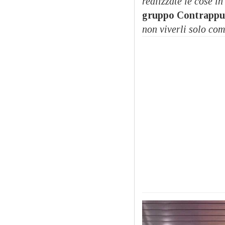
realizzate le cose i
gruppo Contrappu
non viverli solo co