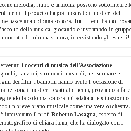
come melodia, ritmo e armonia possono sottolineare l
entimenti. Il progetto ha poi mostrato i mestieri del
ome nasce una colonna sonora. Tutti i temi hanno trovat
l’ascolto della musica, giocando e inventando in grupp
ammento di colonna sonora, intervistando gli esperti!
tervenuti i
docenti di musica dell’Associazione
giochi, canzoni, strumenti musicali, per suonare e
gini dei film. I bambini hanno avuto l’occasione di
a persona i mestieri legati al cinema, provando a fare 
gliendo la colonna sonora più adatta alle situazioni o
ndo un breve brano musicale come una vera orchestra.
 è intervenuto il prof.
Roberto Lasagna
, esperto di
ematografico di chiara fama, che ha dialogato con i
o alle loro domande.