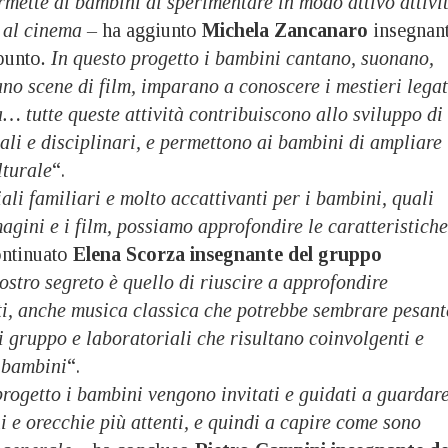
mette ai bambini di sperimentare in modo attivo attivi
 al cinema –
ha aggiunto
Michela Zancanaro
insegnan
punto
. In questo progetto i bambini cantano, suonano,
no scene di film, imparano a conoscere i mestieri legat
 tutte queste attività contribuiscono allo sviluppo di
li e disciplinari, e permettono ai bambini di ampliare 
lturale
“.
li familiari e molto accattivanti per i bambini, quali
gini e i film, possiamo approfondire le caratteristiche
ontinuato
Elena Scorza insegnante del gruppo
nostro segreto è quello di riuscire a approfondire
i, anche musica classica che potrebbe sembrare pesant
di gruppo e laboratoriali che risultano coinvolgenti e
i bambini
“.
rogetto i bambini vengono invitati e guidati a guardar
i e orecchie più attenti, e quindi a capire come sono