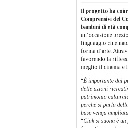
Il progetto ha coin
Comprensivi del Com
bambini di età compr
un’occasione prezios
linguaggio cinemato
forma d’arte. Attrav
favorendo la rifless
meglio il cinema e l
“
È importante dal pu
delle azioni ricreat
patrimonio cultural
perché si parla della
base venga ampliat
“
Ciak si suona è un 