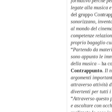
formativo perché per
legate alla musica e
del gruppo Contrap
sonorizzano, inventa
al mondo del cinema…
competenze relaziona
proprio bagaglio cu
“
Partendo da materia
sono appunto le imma
della musica –
ha c
Contrappunto
. Il 
argomenti important
attraverso attività 
divertenti per tutti 
“
Attraverso questo p
e ascoltare con occh