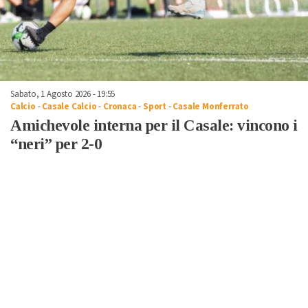
Sabato, 1 Agosto 2026 - 19:55
Calcio
-
Casale Calcio
-
Cronaca
-
Sport
-
Casale Monferrato
Amichevole interna per il Casale: vincono i
“neri” per 2-0