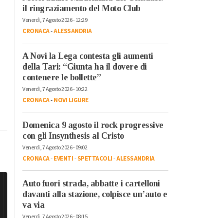
il ringraziamento del Moto Club
Venerdì, 7 Agosto 2026 - 12:29
CRONACA
-
ALESSANDRIA
A Novi la Lega contesta gli aumenti
della Tari: “Giunta ha il dovere di
contenere le bollette”
Venerdì, 7 Agosto 2026 - 10:22
CRONACA
-
NOVI LIGURE
Domenica 9 agosto il rock progressive
con gli Insynthesis al Cristo
Venerdì, 7 Agosto 2026 - 09:02
CRONACA
-
EVENTI
-
SPETTACOLI
-
ALESSANDRIA
Auto fuori strada, abbatte i cartelloni
davanti alla stazione, colpisce un’auto e
va via
Venerdì, 7 Agosto 2026 - 08:15