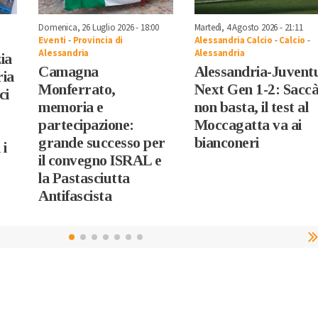
Domenica, 26 Luglio 2026 - 18:00
Martedì, 4 Agosto 2026 - 21:11
Eventi
-
Provincia di
Alessandria Calcio
-
Calcio
-
Alessandria
Alessandria
zia
Camagna
Alessandria-Juvent
ria
Monferrato,
Next Gen 1-2: Sacc
ci
memoria e
non basta, il test al
partecipazione:
Moccagatta va ai
grande successo per
bianconeri
 i
il convegno ISRAL e
la Pastasciutta
Antifascista