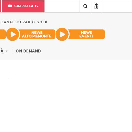
GUARDA LA TV
I CANALI DI RADIO GOLD
TÀ
ON DEMAND