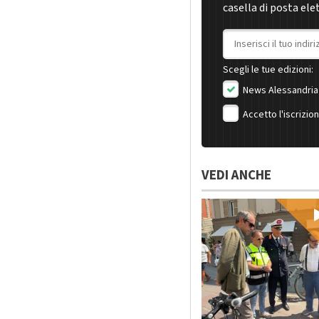
casella di posta ele
Indirizzo email
Scegli le tue edizioni:
News Alessandria
Accetto l'iscrizio
VEDI ANCHE