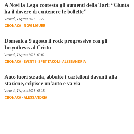
A Novi la Lega contesta gli aumenti della Tari: “Giunta
ha il dovere di contenere le bollette”
Venerdì, 7 Agosto 2026 - 10:22
CRONACA
-
NOVI LIGURE
Domenica 9 agosto il rock progressive con gli
Insynthesis al Cristo
Venerdì, 7 Agosto 2026 - 09:02
CRONACA
-
EVENTI
-
SPETTACOLI
-
ALESSANDRIA
Auto fuori strada, abbatte i cartelloni davanti alla
stazione, colpisce un’auto e va via
Venerdì, 7 Agosto 2026 - 08:15
CRONACA
-
ALESSANDRIA