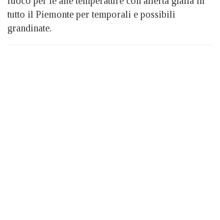
fuoco per le alte temperature con allerta gialla in
tutto il Piemonte per temporali e possibili
grandinate.