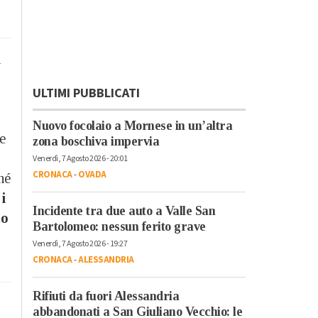
l
ULTIMI PUBBLICATI
Nuovo focolaio a Mornese in un’altra
re
zona boschiva impervia
Venerdì, 7 Agosto 2026 - 20:01
CRONACA
-
OVADA
hé
i
Incidente tra due auto a Valle San
to
Bartolomeo: nessun ferito grave
Venerdì, 7 Agosto 2026 - 19:27
CRONACA
-
ALESSANDRIA
Rifiuti da fuori Alessandria
abbandonati a San Giuliano Vecchio: le