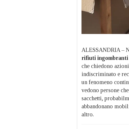
ALESSANDRIA – Non 
rifiuti ingombranti 
che chiedono azioni
indiscriminato e r
un fenomeno continu
vedono persone che s
sacchetti, probabil
abbandonano mobili,
altro.