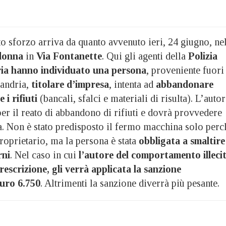
o sforzo arriva da quanto avvenuto ieri, 24 giugno, ne
donna
in
Via Fontanette
. Qui gli agenti della
Polizia
ria hanno individuato una persona
, proveniente fuori
sandria,
titolare d’impresa
, intenta ad
abbandonare
i rifiuti
(bancali, sfalci e materiali di risulta). L’auto
er il reato di abbandono di rifiuti e dovrà provvedere
ea. Non è stato predisposto il fermo macchina solo perc
proprietario, ma la persona è stata
obbligata a smaltire 
rni
. Nel caso in cui
l’autore del comportamento illeci
escrizione, gli verrà applicata la sanzione
euro 6.750
. Altrimenti la sanzione diverrà più pesante.