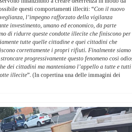
 servono innanzitutto a creare deterrenza in modo da
ossibile questi comportamenti illeciti: “
Con il nuovo
veglianza, l’impegno rafforzato della vigilanza
tante investimento, umano ed economico, da parte
mo di ridurre queste condotte illecite che finiscono per
iamente tutte quelle cittadine e quei cittadini che
scono correttamente i propri rifiuti. Finalmente siamo
r stroncare progressivamente questo fenomeno così odio
che dei cittadini ma manteniamo l’appello a tutte e tutti
tte illecite
”. (In copertina una delle immagini dei