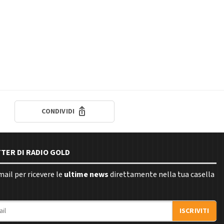
CONDIVIDI
TTER DI RADIO GOLD
email per ricevere le
ultime news
direttamente nella tua casella
ISCRIVITI