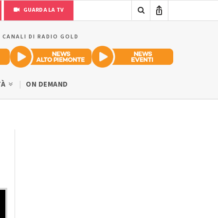
GUARDA LA TV
I CANALI DI RADIO GOLD
TÀ
ON DEMAND