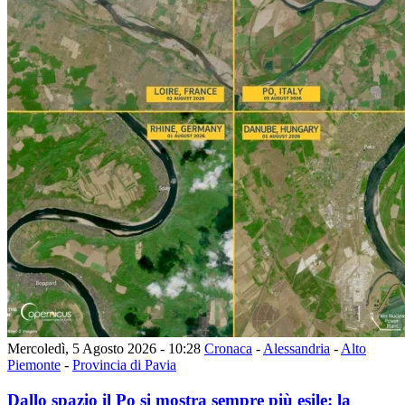
Mercoledì, 5 Agosto 2026 - 10:28
Cronaca
-
Alessandria
-
Alto
Piemonte
-
Provincia di Pavia
Dallo spazio il Po si mostra sempre più esile: la