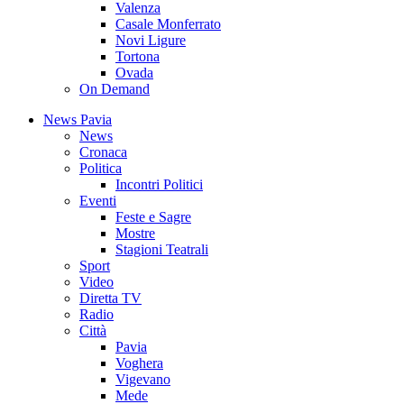
Valenza
Casale Monferrato
Novi Ligure
Tortona
Ovada
On Demand
News Pavia
News
Cronaca
Politica
Incontri Politici
Eventi
Feste e Sagre
Mostre
Stagioni Teatrali
Sport
Video
Diretta TV
Radio
Città
Pavia
Voghera
Vigevano
Mede