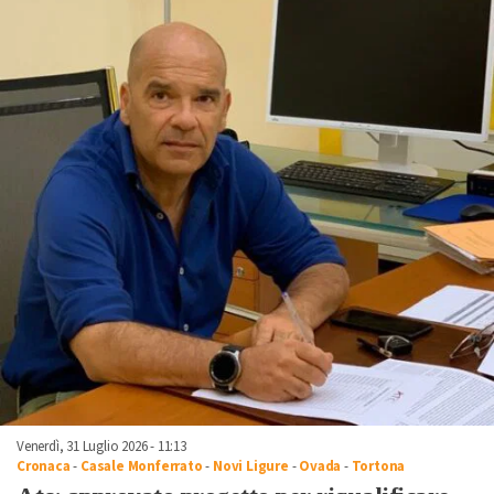
Venerdì, 31 Luglio 2026 - 11:13
Cronaca
-
Casale Monferrato
-
Novi Ligure
-
Ovada
-
Tortona