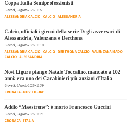
Coppa Italia Semiprofessionisti
Giovedì, 6 Agosto 2026 - 13:53
ALESSANDRIA CALCIO
-
CALCIO
-
ALESSANDRIA
Calcio, ufficiali i gironi della serie D: gli avversari di
Alessandria, Valenzana e Derthona
Giovedì, 6 Agosto 2026 - 13:10
ALESSANDRIA CALCIO
-
CALCIO
-
DERTHONA CALCIO
-
VALENZANA MADO
CALCIO
-
ALESSANDRIA
Novi Ligure piange Natale Toccalino, mancato a 102
anni: era uno dei Carabinieri più anziani d’Italia
Giovedì, 6 Agosto 2026 - 12:39
CRONACA
-
NOVI LIGURE
Addio “Maestrone”: è morto Francesco Guccini
Giovedì, 6 Agosto 2026 - 11:21
CRONACA
-
ITALIA