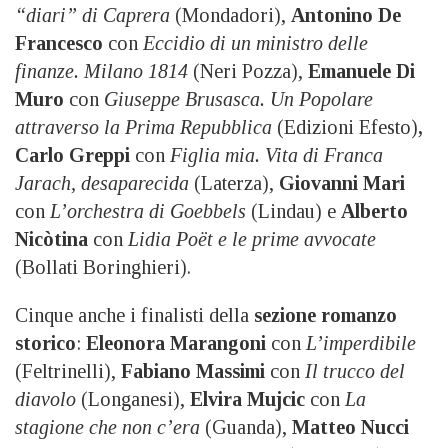
“diari” di Caprera
(Mondadori),
Antonino De
Francesco
con
Eccidio di un ministro delle
finanze. Milano 1814
(Neri Pozza),
Emanuele Di
Muro
con
Giuseppe Brusasca. Un Popolare
attraverso la Prima Repubblica
(Edizioni Efesto)
,
Carlo Greppi
con
Figlia mia. Vita di Franca
Jarach, desaparecida
(Laterza),
Giovanni Mari
con
L’orchestra di Goebbels
(Lindau) e
Alberto
Nicòtina
con
Lidia Poët e le prime avvocate
(Bollati Boringhieri).
Cinque anche i finalisti della
sezione romanzo
storico
:
Eleonora Marangoni
con
L’imperdibile
(Feltrinelli),
Fabiano Massimi
con
Il trucco del
diavolo
(Longanesi),
Elvira Mujcic
con
La
stagione che non c’era
(Guanda),
Matteo Nucci