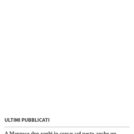
ULTIMI PUBBLICATI
A Mornese due roghi in corso: sul posto anche un